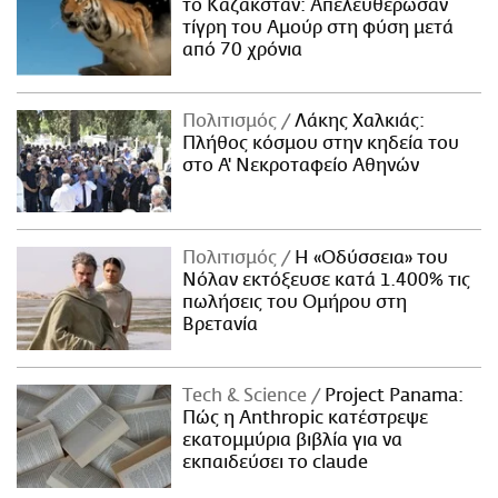
το Καζακστάν: Απελευθέρωσαν
τίγρη του Αμούρ στη φύση μετά
από 70 χρόνια
Πολιτισμός
Λάκης Χαλκιάς:
Πλήθος κόσμου στην κηδεία του
στο Α' Νεκροταφείο Αθηνών
Πολιτισμός
Η «Οδύσσεια» του
Νόλαν εκτόξευσε κατά 1.400% τις
πωλήσεις του Ομήρου στη
Βρετανία
Τech & Science
Project Panama:
Πώς η Anthropic κατέστρεψε
εκατομμύρια βιβλία για να
εκπαιδεύσει το claude