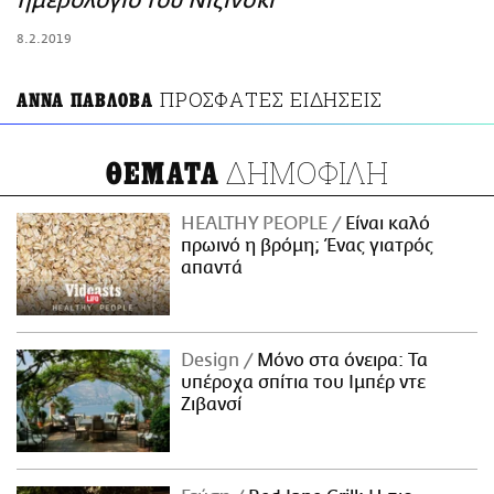
ημερολόγιο του Νιζίνσκι
ΑΜΠΑ
8.2.2019
PRINT
ΠΡΟΣΦΑΤΕΣ ΕΙΔΗΣΕΙΣ
ΑΝΝΑ ΠΑΒΛΟΒΑ
ΔΗΜΟΦΙΛΗ
ΘΕΜΑΤΑ
HEALTHY PEOPLE
Είναι καλό
πρωινό η βρόμη; Ένας γιατρός
απαντά
Design
Μόνο στα όνειρα: Τα
υπέροχα σπίτια του Ιμπέρ ντε
Ζιβανσί