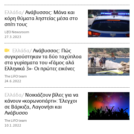
Ελλάδα
Ανάβυσσος: Μάνα και
κόρη θύματα ληστείας μέσα στο
σπίτι τους
LifO Newsroom
27.3.2023
Ελλάδα
Ανάβυσσος: Πώς
συγκρούστηκαν τα δύο ταχύπλοα
στα γυρίσματα του «Γάμος αλά
Eλληνικά 3»- Οι πρώτες εικόνες
The LiFO team
24.6.2022
Ελλάδα
Νοικιάζουν βίλες για να
κάνουν «κορωνοπάρτι»: Έλεγχοι
σε Βάρκιζα, Λαγονήσι και
Ανάβυσσο
The LiFO team
10.1.2022