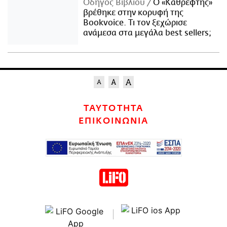
Οδηγός Βιβλίου
Ο «Καθρέφτης»
βρέθηκε στην κορυφή της
Bookvoice. Τι τον ξεχώρισε
ανάμεσα στα μεγάλα best sellers;
ΤΑΥΤΟΤΗΤΑ
ΕΠΙΚΟΙΝΩΝΙΑ