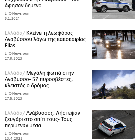
άφησαν δεμένο
LifO Newsroom
5.1.2024
Ελλάδα
Κλείνει η λεωφόρος
Αναβύσσου λόγω της κακοκαιρίας
Elias
LifO Newsroom
27.9.2023
Ελλάδα
Μεγάλη φωτιά στην
Ανάβυσσο- 57 πυροσβέστες,
κλειστός ο δρόμος
LifO Newsroom
27.5.2023
Ελλάδα
Ανάβυσσος: Λήστεψαν
ζευγάρι στο σπίτι τους- Τους
περίμεναν μέσα
LifO Newsroom
13.4.2023