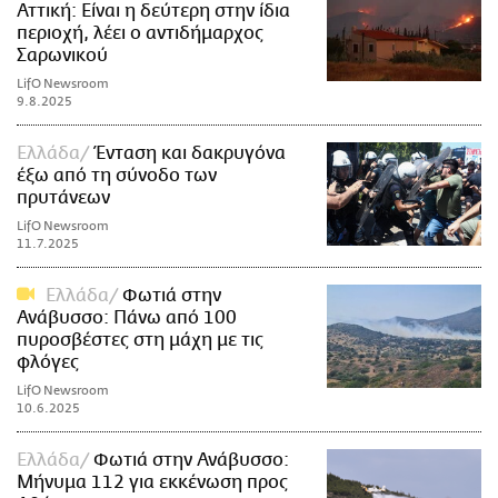
Αττική: Είναι η δεύτερη στην ίδια
περιοχή, λέει ο αντιδήμαρχος
Σαρωνικού
LifO Newsroom
9.8.2025
Ελλάδα
Ένταση και δακρυγόνα
έξω από τη σύνοδο των
πρυτάνεων
LifO Newsroom
11.7.2025
Ελλάδα
Φωτιά στην
Ανάβυσσο: Πάνω από 100
πυροσβέστες στη μάχη με τις
φλόγες
LifO Newsroom
10.6.2025
Ελλάδα
Φωτιά στην Ανάβυσσο:
Μήνυμα 112 για εκκένωση προς