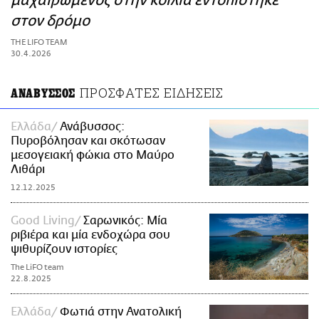
μαχαιρωμένος στην κοιλιά εντοπίστηκε
ΑΜΠΑ
στον δρόμο
PRINT
THE LIFO TEAM
30.4.2026
ΠΡΟΣΦΑΤΕΣ ΕΙΔΗΣΕΙΣ
ΑΝΑΒΥΣΣΟΣ
Ελλάδα
Ανάβυσσος:
Πυροβόλησαν και σκότωσαν
μεσογειακή φώκια στο Μαύρο
Λιθάρι
12.12.2025
Good Living
Σαρωνικός: Μία
ριβιέρα και μία ενδοχώρα σου
ψιθυρίζουν ιστορίες
The LiFO team
22.8.2025
Ελλάδα
Φωτιά στην Ανατολική