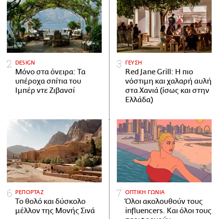
DESIGN
ΓΕΥΣΗ
Μόνο στα όνειρα: Τα
Red Jane Grill: Η πιο
υπέροχα σπίτια του
νόστιμη και χαλαρή αυλή
Ιμπέρ ντε Ζιβανσί
στα Χανιά (ίσως και στην
Ελλάδα)
ΡΕΠΟΡΤΑΖ
ΟΠΤΙΚΗ ΓΩΝΙΑ
Το θολό και δύσκολο
Όλοι ακολουθούν τους
μέλλον της Μονής Σινά
influencers. Και όλοι τους