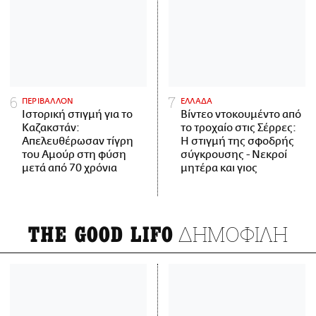
ΠΕΡΙΒΑΛΛΟΝ
ΕΛΛΑΔΑ
Ιστορική στιγμή για το
Βίντεο ντοκουμέντο από
Καζακστάν:
το τροχαίο στις Σέρρες:
Απελευθέρωσαν τίγρη
Η στιγμή της σφοδρής
του Αμούρ στη φύση
σύγκρουσης - Νεκροί
μετά από 70 χρόνια
μητέρα και γιος
ΔΗΜΟΦΙΛΗ
THE GOOD LIFO