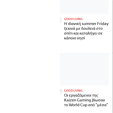
GOOD LIVING
Η ιδανική summer Friday
ξεκινά με δουλειά στο
σπίτι και καταλήγει σε
κάποιο νησί
GOOD LIVING
Οι εργαζόμενοι της
Kaizen Gaming βίωσαν
το World Cup από "μέσα"