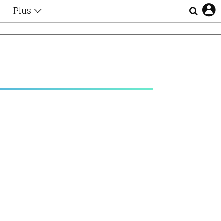
Plus
Θέματα
Συνεντεύξεις
Videos
O
τα
Αφιερώματα
Ζώδια
Εξομολογήσεις
Blogs
η
Οι Αθηναίοι
Απώλειες
Lgbtqi+
Επιλογές