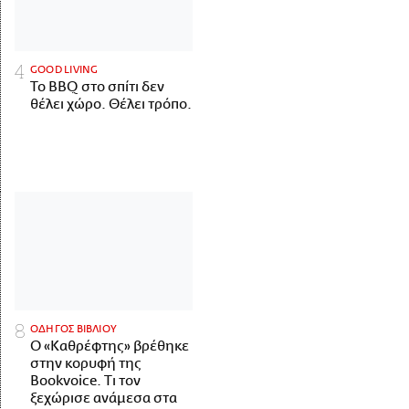
GOOD LIVING
Το BBQ στο σπίτι δεν
θέλει χώρο. Θέλει τρόπο.
ΟΔΗΓΟΣ ΒΙΒΛΙΟΥ
Ο «Καθρέφτης» βρέθηκε
στην κορυφή της
Bookvoice. Τι τον
ξεχώρισε ανάμεσα στα