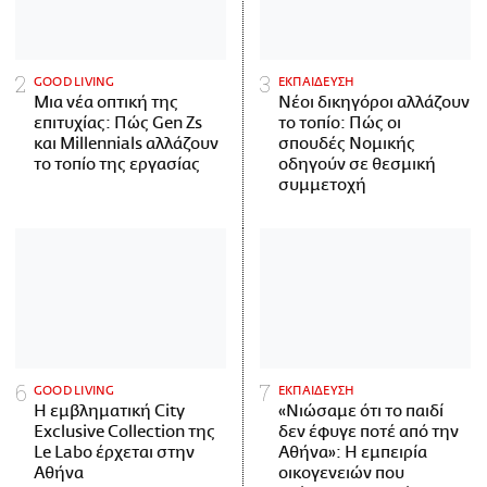
GOOD LIVING
ΕΚΠΑΙΔΕΥΣΗ
Μια νέα οπτική της
Νέοι δικηγόροι αλλάζουν
επιτυχίας: Πώς Gen Zs
το τοπίο: Πώς οι
και Millennials αλλάζουν
σπουδές Νομικής
το τοπίο της εργασίας
οδηγούν σε θεσμική
συμμετοχή
GOOD LIVING
ΕΚΠΑΙΔΕΥΣΗ
Η εμβληματική City
«Νιώσαμε ότι το παιδί
Exclusive Collection της
δεν έφυγε ποτέ από την
Le Labo έρχεται στην
Αθήνα»: Η εμπειρία
Αθήνα
οικογενειών που