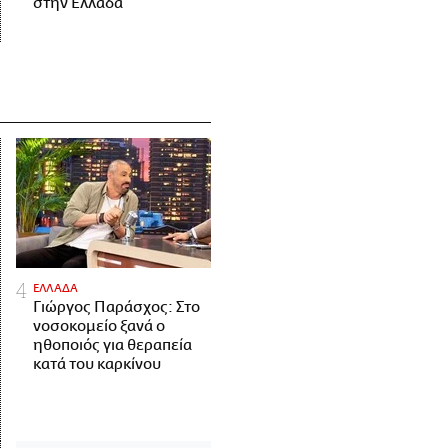
στην Ελλάδα
ΕΛΛΑΔΑ
Γιώργος Παράσχος: Στο
νοσοκομείο ξανά ο
ηθοποιός για θεραπεία
κατά του καρκίνου