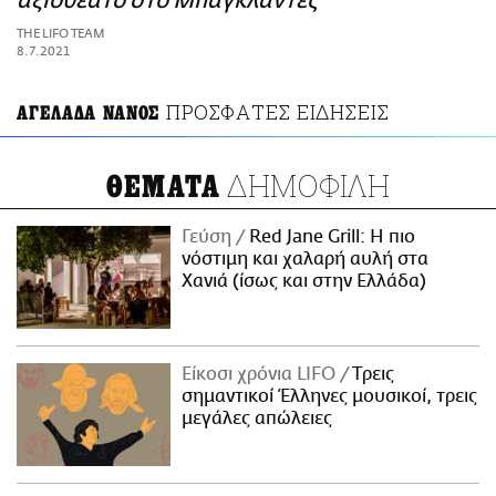
αξιοθέατο στο Μπαγκλαντές
ΑΜΠΑ
THE LIFO TEAM
PRINT
8.7.2021
ΠΡΟΣΦΑΤΕΣ ΕΙΔΗΣΕΙΣ
ΑΓΕΛΑΔΑ ΝΑΝΟΣ
ΔΗΜΟΦΙΛΗ
ΘΕΜΑΤΑ
Γεύση
Red Jane Grill: Η πιο
νόστιμη και χαλαρή αυλή στα
Χανιά (ίσως και στην Ελλάδα)
Είκοσι χρόνια LIFO
Tρεις
σημαντικοί Έλληνες μουσικοί, τρεις
μεγάλες απώλειες