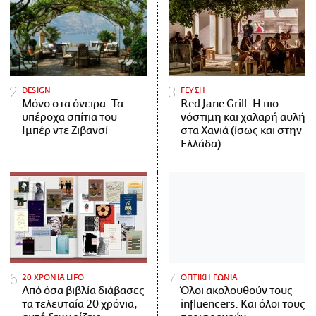
DESIGN
ΓΕΥΣΗ
Μόνο στα όνειρα: Τα
Red Jane Grill: Η πιο
υπέροχα σπίτια του
νόστιμη και χαλαρή αυλή
Ιμπέρ ντε Ζιβανσί
στα Χανιά (ίσως και στην
Ελλάδα)
20 ΧΡΟΝΙΑ LIFO
ΟΠΤΙΚΗ ΓΩΝΙΑ
Από όσα βιβλία διάβασες
Όλοι ακολουθούν τους
τα τελευταία 20 χρόνια,
influencers. Και όλοι τους