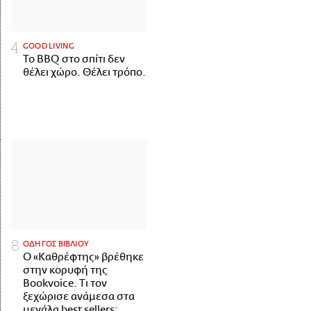
GOOD LIVING
Το BBQ στο σπίτι δεν
θέλει χώρο. Θέλει τρόπο.
ΟΔΗΓΟΣ ΒΙΒΛΙΟΥ
Ο «Καθρέφτης» βρέθηκε
στην κορυφή της
Bookvoice. Τι τον
ξεχώρισε ανάμεσα στα
μεγάλα best sellers;