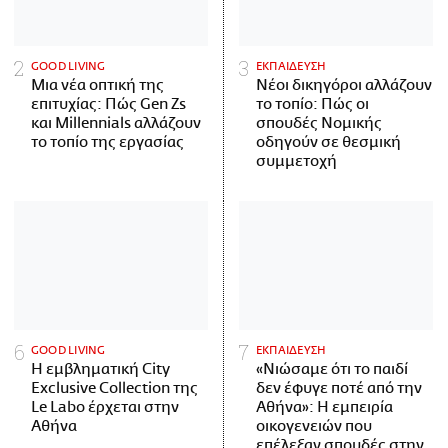
GOOD LIVING
ΕΚΠΑΙΔΕΥΣΗ
Μια νέα οπτική της
Νέοι δικηγόροι αλλάζουν
επιτυχίας: Πώς Gen Zs
το τοπίο: Πώς οι
και Millennials αλλάζουν
σπουδές Νομικής
το τοπίο της εργασίας
οδηγούν σε θεσμική
συμμετοχή
GOOD LIVING
ΕΚΠΑΙΔΕΥΣΗ
Η εμβληματική City
«Νιώσαμε ότι το παιδί
Exclusive Collection της
δεν έφυγε ποτέ από την
Le Labo έρχεται στην
Αθήνα»: Η εμπειρία
Αθήνα
οικογενειών που
επέλεξαν σπουδές στην