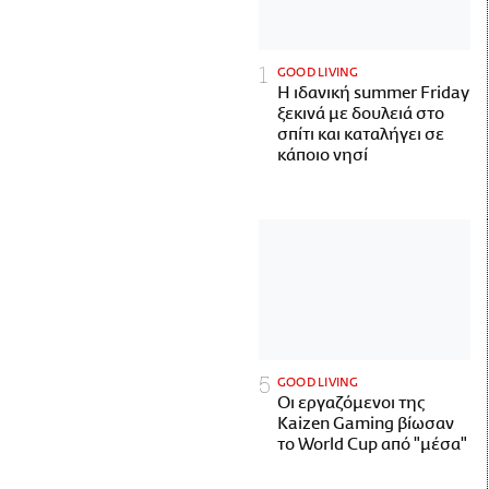
GOOD LIVING
Η ιδανική summer Friday
ξεκινά με δουλειά στο
σπίτι και καταλήγει σε
κάποιο νησί
GOOD LIVING
Οι εργαζόμενοι της
Kaizen Gaming βίωσαν
το World Cup από "μέσα"