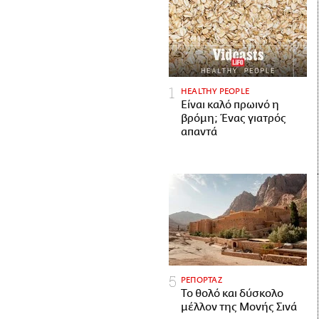
HEALTHY PEOPLE
Είναι καλό πρωινό η
βρόμη; Ένας γιατρός
απαντά
ΡΕΠΟΡΤΑΖ
Το θολό και δύσκολο
μέλλον της Μονής Σινά