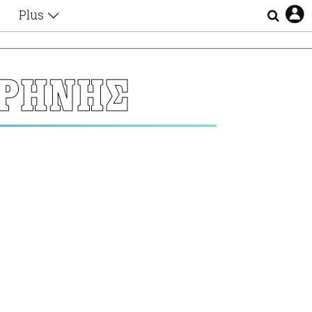
Plus
Θέματα
Συνεντεύξεις
Videos
ΙΡΗΝΗΣ
τα
Αφιερώματα
Ζώδια
Εξομολογήσεις
Blogs
η
Οι Αθηναίοι
Απώλειες
Lgbtqi+
Επιλογές