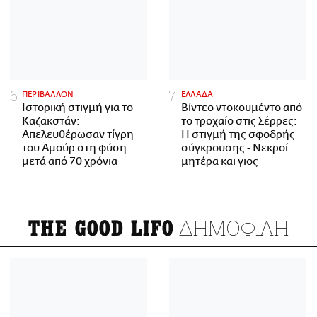
ΠΕΡΙΒΑΛΛΟΝ
ΕΛΛΑΔΑ
Ιστορική στιγμή για το
Βίντεο ντοκουμέντο από
Καζακστάν:
το τροχαίο στις Σέρρες:
Απελευθέρωσαν τίγρη
Η στιγμή της σφοδρής
του Αμούρ στη φύση
σύγκρουσης - Νεκροί
μετά από 70 χρόνια
μητέρα και γιος
ΔΗΜΟΦΙΛΗ
THE GOOD LIFO