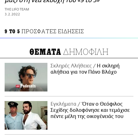
μαζί στη νέα εκδοχή του «9 to 5»
ΑΜΠΑ
THE LIFO TEAM
PRINT
3.2.2022
ΠΡΟΣΦΑΤΕΣ ΕΙΔΗΣΕΙΣ
9 TO 5
ΔΗΜΟΦΙΛΗ
ΘΕΜΑΤΑ
Σκληρές Αλήθειες
H σκληρή
αλήθεια για τον Πάνο Βλάχο
Εγκλήματα
Όταν ο Θεόφιλος
Σεχίδης δολοφόνησε και τεμάχισε
πέντε μέλη της οικογένειάς του