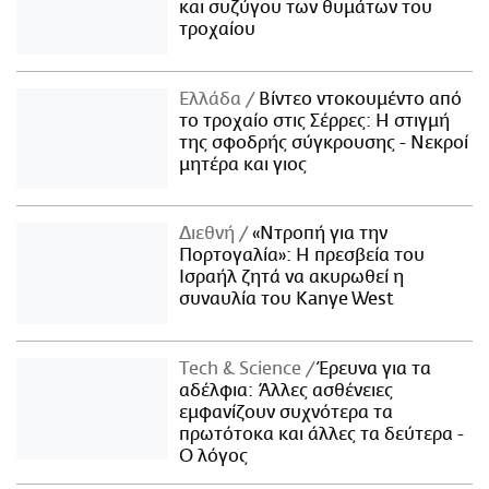
και συζύγου των θυμάτων του
τροχαίου
Ελλάδα
Βίντεο ντοκουμέντο από
το τροχαίο στις Σέρρες: Η στιγμή
της σφοδρής σύγκρουσης - Νεκροί
μητέρα και γιος
Διεθνή
«Ντροπή για την
Πορτογαλία»: Η πρεσβεία του
Ισραήλ ζητά να ακυρωθεί η
συναυλία του Kanye West
Τech & Science
Έρευνα για τα
αδέλφια: Άλλες ασθένειες
εμφανίζουν συχνότερα τα
πρωτότοκα και άλλες τα δεύτερα -
Ο λόγος