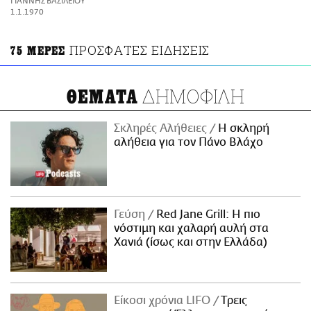
ΓΙΑΝΝΗΣ ΒΑΣΙΛΕΙΟΥ
ΑΜΠΑ
1.1.1970
PRINT
ΠΡΟΣΦΑΤΕΣ ΕΙΔΗΣΕΙΣ
75 ΜΕΡΕΣ
ΔΗΜΟΦΙΛΗ
ΘΕΜΑΤΑ
Σκληρές Αλήθειες
H σκληρή
αλήθεια για τον Πάνο Βλάχο
Γεύση
Red Jane Grill: Η πιο
νόστιμη και χαλαρή αυλή στα
Χανιά (ίσως και στην Ελλάδα)
Είκοσι χρόνια LIFO
Tρεις