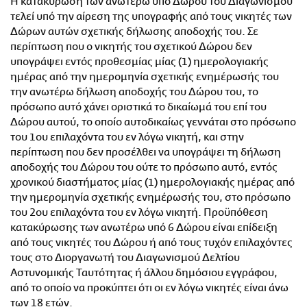
Η κατακύρωση των ανωτέρω υπό Δώρου του Διαγωνισμού
τελεί υπό την αίρεση της υπογραφής από τους νικητές των
Δώρων αυτών σχετικής δήλωσης αποδοχής του. Σε
περίπτωση που ο νικητής του σχετικού Δώρου δεν
υπογράψει εντός προθεσμίας μίας (1) ημερολογιακής
ημέρας από την ημερομηνία σχετικής ενημέρωσής του
την ανωτέρω δήλωση αποδοχής του Δώρου του, το
πρόσωπο αυτό χάνει οριστικά το δικαίωμά του επί του
Δώρου αυτού, το οποίο αυτοδικαίως γεννάται στο πρόσωπο
του 1ου επιλαχόντα του εν λόγω νικητή, και στην
περίπτωση που δεν προσέλθει να υπογράψει τη δήλωση
αποδοχής του Δώρου του ούτε το πρόσωπο αυτό, εντός
χρονικού διαστήματος μίας (1) ημερολογιακής ημέρας από
την ημερομηνία σχετικής ενημέρωσής του, στο πρόσωπο
του 2ου επιλαχόντα του εν λόγω νικητή. Προϋπόθεση
κατακύρωσης των ανωτέρω υπό 6 Δώρου είναι επίδειξη
από τους νικητές του Δώρου ή από τους τυχόν επιλαχόντες
τους στο Διοργανωτή του Διαγωνισμού Δελτίου
Αστυνομικής Ταυτότητας ή άλλου δημόσιου εγγράφου,
από το οποίο να προκύπτει ότι οι εν λόγω νικητές είναι άνω
των 18 ετών.