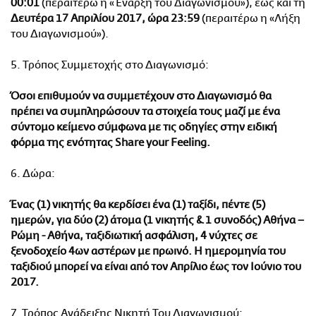
00:01
(περαιτέρω η «Έναρξη του Διαγωνισμού»), έως και τη
Δευτέρα 17 Απριλίου 2017
, ώρα 23:59
(περαιτέρω η «Λήξη
του Διαγωνισμού»).
5. Τρόπος Συμμετοχής στο Διαγωνισμό:
Όσοι επιθυμούν να συμμετέχουν στο Διαγωνισμό θα
πρέπει να συμπληρώσουν τα στοιχεία τους μαζί με ένα
σύντομο κείμενο σύμφωνα με τις οδηγίες στην ειδική
φόρμα της ενότητας Share your Feeling.
6. Δώρα:
Ένας (1) νικητής θα κερδίσει ένα
(1) ταξίδι, πέντε (5)
ημερών, για δύο (2) άτομα (1 νικητής & 1 συνοδός) Αθήνα –
Ρώμη - Αθήνα, ταξιδιωτική ασφάλιση, 4 νύχτες σε
ξενοδοχείο 4ων αστέρων με πρωινό
. Η ημερομηνία του
ταξιδιού μπορεί να είναι από τον Απρίλιο έως τον Ιούνιο του
2017.
7. Τρόπος Ανάδειξης Νικητή Του Διαγωνισμού: