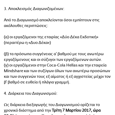
ΑΜΠΑ
3. Αποκλεισμός Διαγωνιζομένων:
PRINT
Από το Διαγωνισμό αποκλείονται όσοι εμπίπτουν στις
ακόλουθες περιπτώσεις:
(α) οι εργαζόμενοι της εταιρίας «Δύο Δέκα Εκδοτική»
(περαιτέρω η «Δυο Δέκα»)
(β) τα πρόσωπα συγγένειας α' βαθμού με τους ανωτέρω
εργαζόμενους και οι σύζυγοι των εργαζόμενων αυτών.
(γ) οι εργαζόμενοι στην Coca-Cola Hellas και την εταιρεία
Mindshare και των συζύγων όλων των ανωτέρω προσώπων
και των συγγενών τους εξ αίματος ή εξ αγχιστείας μέχρι τον
β' βαθμό σε ευθεία ή πλάγια γραμμή.
4. Διάρκεια του Διαγωνισμού:
Ως διάρκεια διεξαγωγής του Διαγωνισμού ορίζεται το
χρονικό διάστημα από την
Τρίτη 7 Μαρτίου 2017, ώρα