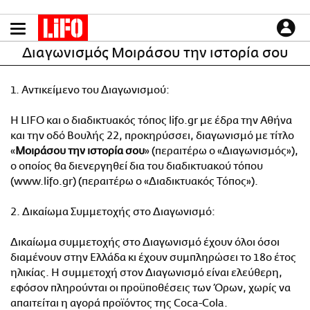
Παράκαμψη
προς
το
ΕΙΔΗΣΕΙΣ
Διαγωνισμός Μοιράσου την ιστορία σου
κυρίως
περιεχόμενο
CULTURE
1. Αντικείμενο του Διαγωνισμού:
ΑΠΟΨΕΙΣ
ΤΡΟΠΟΣ ΖΩΗΣ
Η LIFO και ο διαδικτυακός τόπος lifo.gr με έδρα την Αθήνα
PODCASTS
και την οδό Βουλής 22, προκηρύσσει, διαγωνισμό με τίτλο
«
Μοιράσου την ιστορία σου
» (περαιτέρω ο «Διαγωνισμός»),
Plus
ο οποίος θα διενεργηθεί δια του διαδικτυακού τόπου
(www.lifo.gr) (περαιτέρω ο «Διαδικτυακός Τόπος»).
LIFO SHOP
2. Δικαίωμα Συμμετοχής στο Διαγωνισμό:
NEWSLETTER
Δικαίωμα συμμετοχής στο Διαγωνισμό έχουν όλοι όσοι
ΜΙΚΡΟΠΡΑΓΜΑΤΑ
διαμένουν στην Ελλάδα κι έχουν συμπληρώσει το 18ο έτος
THE GOOD LIFO
ηλικίας. Η συμμετοχή στον Διαγωνισμό είναι ελεύθερη,
LIFOLAND
εφόσον πληρούνται οι προϋποθέσεις των Όρων, χωρίς να
απαιτείται η αγορά προϊόντος της Coca-Cola.
CITY GUIDE