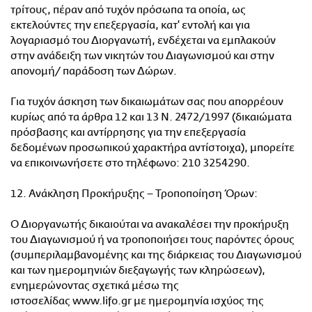
τρίτους, πέραν από τυχόν πρόσωπα τα οποία, ως
εκτελούντες την επεξεργασία, κατ' εντολή και για
λογαριασμό του Διοργανωτή, ενδέχεται να εμπλακούν
στην ανάδειξη των νικητών του Διαγωνισμού και στην
απονομή/ παράδοση των Δώρων.
Για τυχόν άσκηση των δικαιωμάτων σας που απορρέουν
κυρίως από τα άρθρα 12 και 13 Ν. 2472/1997 (δικαιώματα
πρόσβασης και αντίρρησης για την επεξεργασία
δεδομένων προσωπικού χαρακτήρα αντίστοιχα), μπορείτε
να επικοινωνήσετε στο τηλέφωνο: 210 3254290.
12. Ανάκληση Προκήρυξης – Τροποποίηση Όρων:
Ο Διοργανωτής δικαιούται να ανακαλέσει την προκήρυξη
του Διαγωνισμού ή να τροποποιήσει τους παρόντες όρους
(συμπεριλαμβανομένης και της διάρκειας του Διαγωνισμού
και των ημερομηνιών διεξαγωγής των κληρώσεων),
ενημερώνοντας σχετικά μέσω της
ιστοσελίδας www.lifo.gr με ημερομηνία ισχύος της