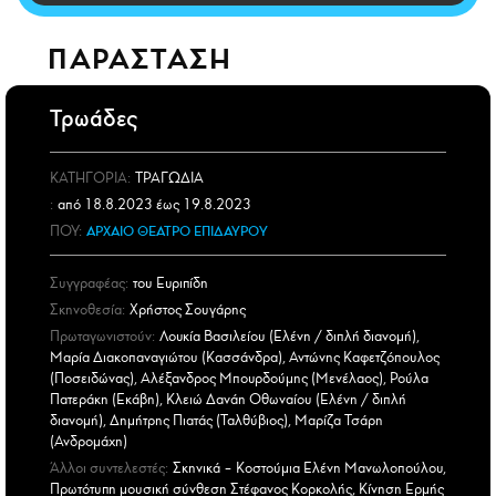
CITY GUIDE
ΑΜΠΑ
ΠΑΡΑΣΤΑΣΗ
PRINT
Τρωάδες
ΚΑΤΗΓΟΡΙΑ:
ΤΡΑΓΩΔΙΑ
:
από 18.8.2023 έως 19.8.2023
ΠΟΥ:
ΑΡΧΑΙΟ ΘΕΑΤΡΟ ΕΠΙΔΑΥΡΟΥ
Συγγραφέας:
του Ευριπίδη
Σκηνοθεσία:
Χρήστος Σουγάρης
Πρωταγωνιστούν:
Λουκία Βασιλείου (Ελένη / διπλή διανομή),
Μαρία Διακοπαναγιώτου (Κασσάνδρα), Αντώνης Καφετζόπουλος
(Ποσειδώνας), Αλέξανδρος Μπουρδούμης (Μενέλαος), Ρούλα
Πατεράκη (Εκάβη), Κλειώ Δανάη Οθωναίου (Ελένη / διπλή
διανομή), Δημήτρης Πιατάς (Ταλθύβιος), Μαρίζα Τσάρη
(Ανδρομάχη)
Άλλοι συντελεστές:
Σκηνικά – Κοστούμια Ελένη Μανωλοπούλου,
Πρωτότυπη μουσική σύνθεση Στέφανος Κορκολής, Κίνηση Ερμής