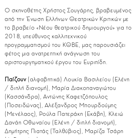
Ο σκηνοθέτης Χρήστος Σουγάρης, βραβευμένος
από την Ένωση Ελλήνων Θεατρικών Κριτικών με
το βραβείο «Νέου θεατρικού δημιουργού» για το
2018, υπεύθυνος καλλιτεχνικού
προγραμματισμού του ΚΘΒΕ, μας παρουσιάζει
φέτος μια ανατρεπτική ανάγνωση του
αριστουργηματικού έργου του Ευριπίδη.
Παίζουν
(αλφαβητικά) Λουκία Βασιλείου (Ελένη
/ διπλή διανομή), Μαρία Διακοπαναγιώτου
(Κασσάνδρα), Αντώνης Καφετζόπουλος
(Ποσειδώνας), Αλέξανδρος Μπουρδούμης
(Μενέλαος), Ρούλα Πατεράκη (Εκάβη), Κλειώ
Δανάη Οθωναίου (Ελένη / διπλή διανομή),
Δημήτρης Πιατάς (Ταλθύβιος), Μαρίζα Τσάρη