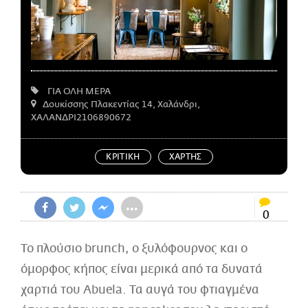
CITY GUIDE
ΑΜΠΑ
PRINT
ΓΙΑ ΟΛΗ ΜΕΡΑ
Δουκίσσης Πλακεντίας 14, Χαλάνδρι,
ΧΑΛΑΝΔΡΙ
2106890672
ΚΡΙΤΙΚΗ
ΧΑΡΤΗΣ
•••
0
To πλούσιο brunch, ο ξυλόφουρνος και ο
όμορφος κήπος είναι μερικά από τα δυνατά
χαρτιά του Abuela. Τα αυγά του φτιαγμένα