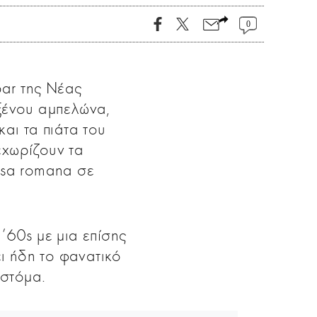
0
bar της Νέας
 ξένου αμπελώνα,
αι τα πιάτα του
εχωρίζουν τα
insa romana σε
’60s με μια επίσης
ει ήδη το φανατικό
 στόμα.