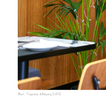
Φωτ.: Γιώργος Αδάμος/LIFO