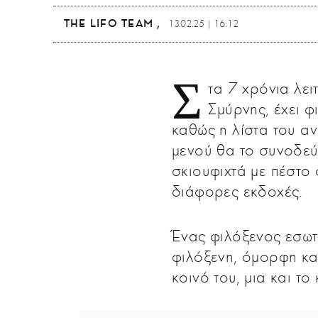
THE LIFO TEAM
13.02.25 | 16:12
Σ
τα 7 χρόνια λει
Σμύρνης, έχει φ
καθώς η λίστα του αν
μενού θα το συνοδεύ
σκιουφιχτά με πέστο 
διάφορες εκδοχές.
Ένας φιλόξενος εσωτε
φιλόξενη, όμορφη και
κοινό του, μια και τ