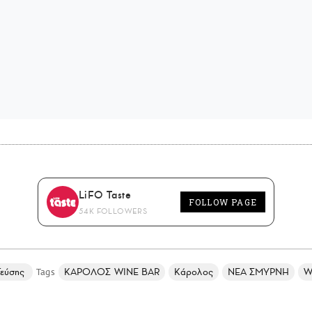
LiFO Taste
FOLLOW PAGE
54K FOLLOWERS
Γεύσης
ΚΑΡΟΛΟΣ WINE BAR
Κάρολος
ΝΕΑ ΣΜΥΡΝΗ
W