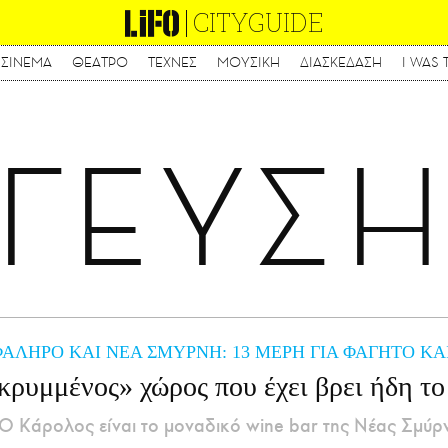
CITYGUIDE
ΣΙΝΕΜΑ
ΘΕΑΤΡΟ
ΤΕΧΝΕΣ
ΜΟΥΣΙΚΗ
ΔΙΑΣΚΕΔΑΣΗ
I WAS 
Παράκαμψη
προς
το
κυρίως
ΓΕΥΣ
περιεχόμενο
ΑΛΗΡΟ ΚΑΙ ΝΕΑ ΣΜΥΡΝΗ: 13 ΜΕΡΗ ΓΙΑ ΦΑΓΗΤΟ Κ
ρυμμένος» χώρος που έχει βρει ήδη το
Ο Κάρολος είναι το μοναδικό wine bar της Νέας Σμύρ