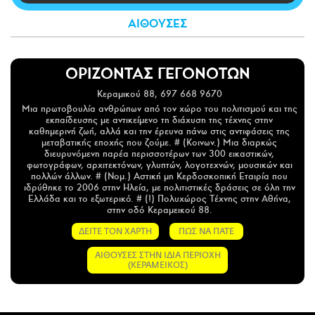
CITY GUIDE
ΑΙΘΟΥΣΕΣ
ΑΜΠΑ
PRINT
ΟΡΙΖΟΝΤΑΣ ΓΕΓΟΝΟΤΩΝ
Κεραμικού 88, 697 668 9670
Μια πρωτοβουλία ανθρώπων από τον χώρο του πολιτισμού και της
εκπαίδευσης με αντικείμενο τη διάχυση της τέχνης στην
καθημερινή ζωή, αλλά και την έρευνα πάνω στις αντιφάσεις της
μεταβατικής εποχής που ζούμε. # (Κοινων.) Μια διαρκώς
διευρυνόμενη παρέα περισσοτέρων των 300 εικαστικών,
φωτογράφων, αρχιτεκτόνων, γλυπτών, λογοτεχνών, μουσικών και
πολλών άλλων. # (Νομ.) Αστική μη Κερδοσκοπική Εταιρία που
ιδρύθηκε το 2006 στην Ηλεία, με πολιτιστικές δράσεις σε όλη την
Ελλάδα και το εξωτερικό. # (!) Πολυχώρος Τέχνης στην Αθήνα,
στην οδό Κεραμεικού 88.
ΔΕΙΤΕ ΤΟΝ ΧΑΡΤΗ
ΠΩΣ ΝΑ ΠΑΤΕ
ΑΙΘΟΥΣΕΣ ΣΤΗΝ ΙΔΙΑ ΠΕΡΙΟΧΗ
(ΚΕΡΑΜΕΙΚΟΣ)