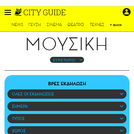
Παράκαμψη
CITY GUIDE
προς
το
ΕΙΔΗΣΕΙΣ
κυρίως
NEWS
ΓΕΥΣΗ
ΣΙΝΕΜΑ
ΘΕΑΤΡΟ
ΤΕΧΝΕΣ
+
more
περιεχόμενο
CULTURE
ΜΟΥΣΙΚΗ
ΑΠΟΨΕΙΣ
ΤΡΟΠΟΣ ΖΩΗΣ
PODCASTS
ΕΥΡΕΤΗΡΙΟ
Plus
ΒΡΕΣ ΕΚΔΗΛΩΣΗ
ΟΛΕΣ ΟΙ ΕΚΔΗΛΩΣΕΙΣ
LIFO SHOP
NEWSLETTER
ΣΗΜΕΡΑ
ΜΙΚΡΟΠΡΑΓΜΑΤΑ
ΤΥΠΟΣ
THE GOOD LIFO
LIFOLAND
ΧΩΡΟΣ