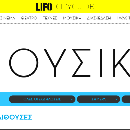
CITYGUIDE
ΣΙΝΕΜΑ
ΘΕΑΤΡΟ
ΤΕΧΝΕΣ
ΜΟΥΣΙΚΗ
ΔΙΑΣΚΕΔΑΣΗ
I WAS 
Παράκαμψη
προς
το
κυρίως
ΟΥΣΙ
περιεχόμενο
ΟΛΕΣ ΟΙ ΕΚΔΗΛΩΣΕΙΣ
ΣΗΜΕΡΑ
ΑΙΘΟΥΣΕΣ