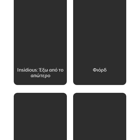
Insidious: Έξω από το
Φιόρδ
απώτερο