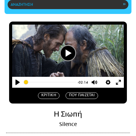
CITY GUIDE
ΑΜΠΑ
PRINT
Play
-02:14
Play
Mute
Settings
Enter
ΚΡΙΤΙΚΗ
ΠΟΥ ΠΑΙΖΕΤΑΙ
fullscr
Η Σιωπή
Silence