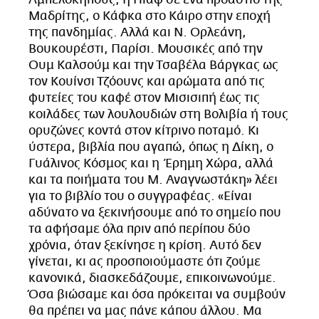
Μαδρίτης, ο Κάφκα στο Κάιρο στην εποχή
της πανδημίας. Αλλά και Ν. Ορλεάνη,
Βουκουρέστι, Παρίσι. Μουσικές από την
Ουμ Καλσούμ και την Τσαβέλα Βάργκας ως
τον Κουίνσι Τζόουνς και αρώματα από τις
φυτείες του καφέ στον Μισισιπή έως τις
κοιλάδες των λουλουδιών στη Βολιβία ή τους
ορυζώνες κοντά στον κίτρινο ποταμό. Κι
ύστερα, βιβλία που αγαπώ, όπως η Δίκη, ο
Γυάλινος Κόσμος και η Έρημη Χώρα, αλλά
και τα ποιήματα του Μ. Αναγνωστάκη» λέει
για το βιβλίο του ο συγγραφέας. «Είναι
αδύνατο να ξεκινήσουμε από το σημείο που
τα αφήσαμε όλα πριν από περίπου δύο
χρόνια, όταν ξεκίνησε η κρίση. Αυτό δεν
γίνεται, κι ας προσποιούμαστε ότι ζούμε
κανονικά, διασκεδάζουμε, επικοινωνούμε.
Όσα βιώσαμε και όσα πρόκειται να συμβούν
θα πρέπει να μας πάνε κάπου άλλου. Μα