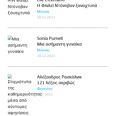
Η Φίνλεϊ Ντόνοβαν ξαναχτυπά
Μίνωας
28.11.2023
Sonia Purnell
Μια ασήμαντη γυναίκα
Μίνωας
28.11.2023
Αλέξανδρος Ρασκόλνικ
121 λέξεις ακριβώς
Φερενίκη
21.7.2023