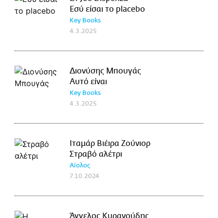
Εσύ είσαι το placebo
Key Books
4.3.2025
Διονύσης Μπουγάς
Αυτό είναι
Key Books
4.3.2025
Ιταμάρ Βιέιρα Ζούνιορ
Στραβό αλέτρι
Αίολος
7.10.2024
Άγγελος Κυρανούδης