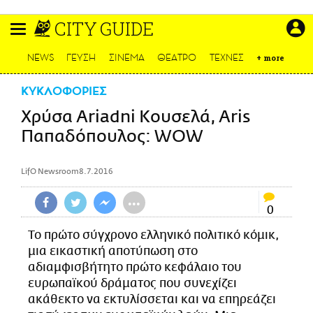
Παράκαμψη
CITY GUIDE
προς
το
ΕΙΔΗΣΕΙΣ
κυρίως
NEWS
ΓΕΥΣΗ
ΣΙΝΕΜΑ
ΘΕΑΤΡΟ
ΤΕΧΝΕΣ
+
more
περιεχόμενο
CULTURE
ΚΥΚΛΟΦΟΡΙΕΣ
ΑΠΟΨΕΙΣ
Χρύσα Ariadni Κουσελά, Aris
ΤΡΟΠΟΣ ΖΩΗΣ
Παπαδόπουλος: WOW
PODCASTS
Plus
LifO Newsroom
8.7.2016
•••
0
LIFO SHOP
Το πρώτο σύγχρονο ελληνικό πολιτικό κόμικ,
NEWSLETTER
μια εικαστική αποτύπωση στο
ΜΙΚΡΟΠΡΑΓΜΑΤΑ
αδιαμφισβήτητο πρώτο κεφάλαιο του
ευρωπαϊκού δράματος που συνεχίζει
THE GOOD LIFO
ακάθεκτο να εκτυλίσσεται και να επηρεάζει
LIFOLAND