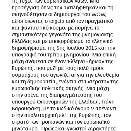
τις τύχες των ευρωπαϊκών λαών. Μια
CITY GUIDE
προσέγγιση όπως την αντιλήφθηκαν και τη
ΑΜΠΑ
σκηνοθέτησαν οι δημιουργοί του WOW,
PRINT
αξιοποιώντας στοιχεία από τον πραγματικό
και φανταστικό κόσμο, με πυρήνα τα
σημαντικότερα γεγονότα της μνημονιακής
Ελλάδας και με αποκορύφωμα το ελληνικό
δημοψήφισμα της 5ης Ιουλίου 2015 και την
υπογραφή του τρίτου μνημονίου. Μια επική
μάχη ανάμεσα σε έναν Έλληνα «ήρωα» της
Ευρώπης, που μαζί με τους πολύτιμους
συμμάχους του αγωνίζεται για την ελευθερία
και τη δημοκρατία, ενάντια στα «τέρατα» της
ευρωπαϊκής πολιτικής σκηνής. Μια μάχη
στην αρένα της διαπραγμάτευσης του
υπουργού Οικονομικών της Ελλάδας, Γιάνη
Βαρουφάκη, με το κωδικό όνομα V απέναντι
στην απολυταρχική ελίτ της Ευρώπης, τον
στρατό των τροϊκανών και τον ευρωπαϊκό
μινώταυρο. Ήρωες και γνωστοί χαρακτήρες