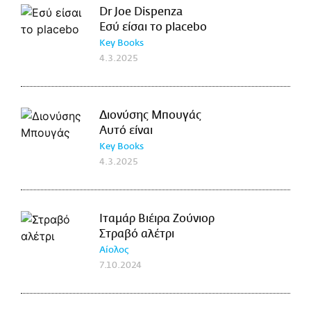
Dr Joe Dispenza
Εσύ είσαι το placebo
Key Books
4.3.2025
Διονύσης Μπουγάς
Αυτό είναι
Key Books
4.3.2025
Ιταμάρ Βιέιρα Ζούνιορ
Στραβό αλέτρι
Αίολος
7.10.2024