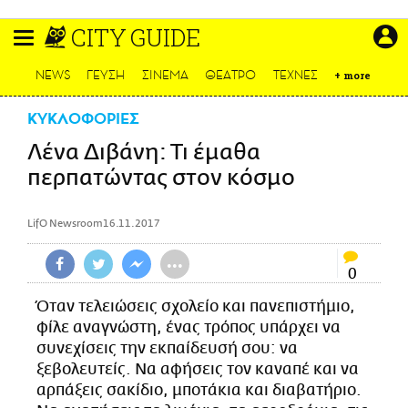
Παράκαμψη
CITY GUIDE
προς
το
ΕΙΔΗΣΕΙΣ
κυρίως
NEWS
ΓΕΥΣΗ
ΣΙΝΕΜΑ
ΘΕΑΤΡΟ
ΤΕΧΝΕΣ
+
more
περιεχόμενο
CULTURE
ΚΥΚΛΟΦΟΡΙΕΣ
ΑΠΟΨΕΙΣ
Λένα Διβάνη: Τι έμαθα
ΤΡΟΠΟΣ ΖΩΗΣ
περπατώντας στον κόσμο
PODCASTS
Plus
LifO Newsroom
16.11.2017
•••
0
LIFO SHOP
Όταν τελειώσεις σχολείο και πανεπιστήμιο,
NEWSLETTER
φίλε αναγνώστη, ένας τρόπος υπάρχει να
ΜΙΚΡΟΠΡΑΓΜΑΤΑ
συνεχίσεις την εκπαίδευσή σου: να
ξεβολευτείς. Να αφήσεις τον καναπέ και να
THE GOOD LIFO
αρπάξεις σακίδιο, μποτάκια και διαβατήριο.
LIFOLAND