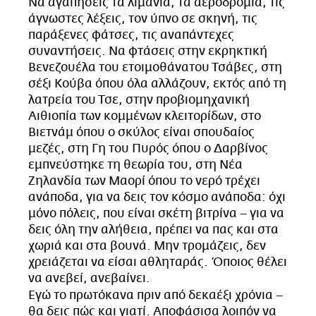
Να αγαπήσεις τα λιμάνια, τα αεροδρόμια, τις
CITY GUIDE
άγνωστες λέξεις, τον ύπνο σε σκηνή, τις
ΑΜΠΑ
παράξενες φάτσες, τις αναπάντεχες
PRINT
συναντήσεις. Να φτάσεις στην εκρηκτική
Βενεζουέλα του ετοιμοθάνατου Τσάβες, στη
σέξι Κούβα όπου όλα αλλάζουν, εκτός από τη
λατρεία του Τσε, στην προβιομηχανική
Αιθιοπία των κομμένων κλειτορίδων, στο
Βιετνάμ όπου ο σκύλος είναι σπουδαίος
μεζές, στη Γη του Πυρός όπου ο Δαρβίνος
εμπνεύστηκε τη θεωρία του, στη Νέα
Ζηλανδία των Μαορί όπου το νερό τρέχει
ανάποδα, για να δεις τον κόσμο ανάποδα: όχι
μόνο πόλεις, που είναι σκέτη βιτρίνα – για να
δεις όλη την αλήθεια, πρέπει να πας και στα
χωριά και στα βουνά. Μην τρομάζεις, δεν
χρειάζεται να είσαι αθληταράς. Όποιος θέλει
να ανεβεί, ανεβαίνει.
Εγώ το πρωτόκανα πριν από δεκαέξι χρόνια –
θα δεις πώς και γιατί. Αποφάσισα λοιπόν να