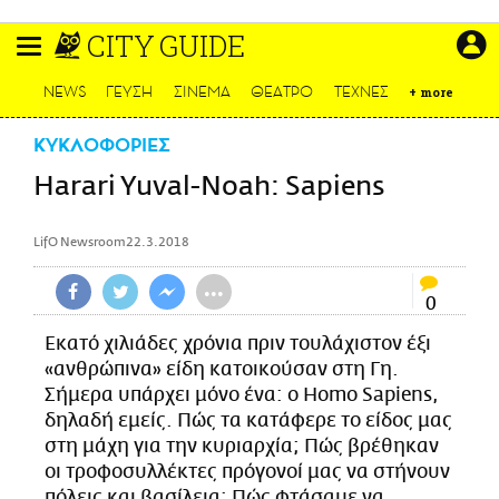
Παράκαμψη
CITY GUIDE
προς
το
ΕΙΔΗΣΕΙΣ
κυρίως
NEWS
ΓΕΥΣΗ
ΣΙΝΕΜΑ
ΘΕΑΤΡΟ
ΤΕΧΝΕΣ
+
more
περιεχόμενο
CULTURE
ΚΥΚΛΟΦΟΡΙΕΣ
ΑΠΟΨΕΙΣ
Harari Yuval-Noah: Sapiens
ΤΡΟΠΟΣ ΖΩΗΣ
PODCASTS
LifO Newsroom
22.3.2018
Plus
•••
0
Εκατό χιλιάδες χρόνια πριν τουλάχιστον έξι
LIFO SHOP
«ανθρώπινα» είδη κατοικούσαν στη Γη.
Σήμερα υπάρχει μόνο ένα: ο Homo Sapiens,
NEWSLETTER
δηλαδή εμείς. Πώς τα κατάφερε το είδος μας
ΜΙΚΡΟΠΡΑΓΜΑΤΑ
στη μάχη για την κυριαρχία; Πώς βρέθηκαν
THE GOOD LIFO
οι τροφοσυλλέκτες πρόγονοί μας να στήνουν
LIFOLAND
πόλεις και βασίλεια; Πώς φτάσαμε να