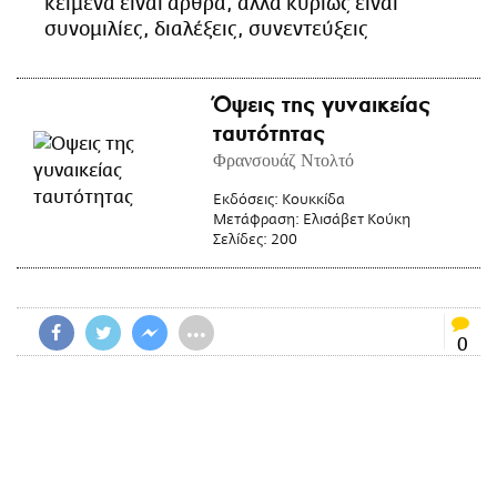
κείμενα είναι άρθρα, αλλά κυρίως είναι
CITY GUIDE
συνομιλίες, διαλέξεις, συνεντεύξεις
ΑΜΠΑ
PRINT
Όψεις της γυναικείας
ταυτότητας
Φρανσουάζ Ντολτό
Εκδόσεις:
Κουκκίδα
Μετάφραση:
Ελισάβετ Κούκη
Σελίδες:
200
•••
0