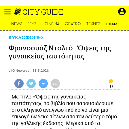
Παράκαμψη
CITY GUIDE
προς
το
ΕΙΔΗΣΕΙΣ
κυρίως
NEWS
ΓΕΥΣΗ
ΣΙΝΕΜΑ
ΘΕΑΤΡΟ
ΤΕΧΝΕΣ
+
more
περιεχόμενο
CULTURE
ΚΥΚΛΟΦΟΡΙΕΣ
ΑΠΟΨΕΙΣ
Φρανσουάζ Ντολτό: Όψεις της
ΤΡΟΠΟΣ ΖΩΗΣ
γυναικείας ταυτότητας
PODCASTS
Plus
LifO Newsroom
31.5.2018
•••
0
LIFO SHOP
Με τίτλο «Όψεις της γυναικείας
NEWSLETTER
ταυτότητας», το βιβλίο που παρουσιάζουμε
ΜΙΚΡΟΠΡΑΓΜΑΤΑ
στο ελληνικό αναγνωστικό κοινό είναι μια
επιλογή δώδεκα τίτλων από τον δεύτερο τόμο
THE GOOD LIFO
της γαλλικής έκδοσης. Μερικά από τα
LIFOLAND