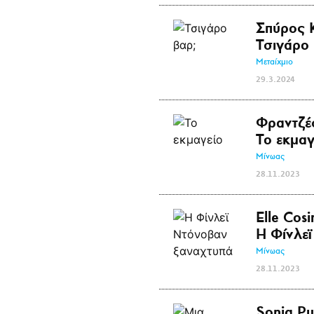
Σπύρος 
Τσιγάρο 
Μεταίχμιο
29.3.2024
Φραντζέ
Το εκμαγ
Μίνωας
28.11.2023
Elle Cos
Η Φίνλε
Μίνωας
28.11.2023
Sonia Pu