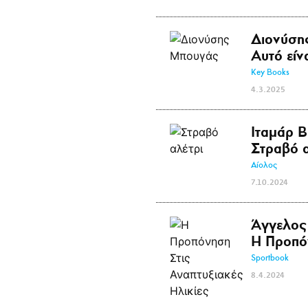
Διονύση
Αυτό είν
Key Books
4.3.2025
Ιταμάρ Β
Στραβό α
Αίολος
7.10.2024
Άγγελος
Η Προπόν
Sportbook
8.4.2024