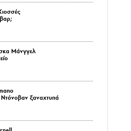
Κιοσσές
βαρ;
σκα Μάνγγελ
είο
imano
ϊ Ντόνοβαν ξαναχτυπά
rnell