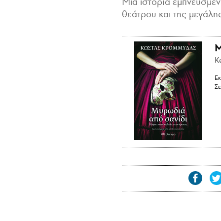
Μια ιστορία εμπνευσμέν
θεάτρου και της μεγάλη
Μ
Κ
Εκ
Σε