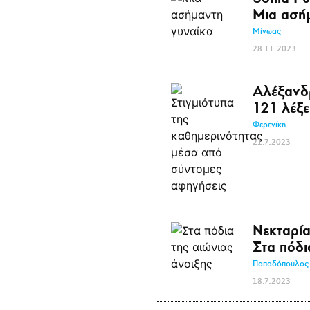
Μια ασή
Μίνωας
28.11.2023
Αλέξανδ
121 λέξε
Φερενίκη
21.7.2023
Νεκταρί
Στα πόδι
Παπαδόπουλος
18.7.2023