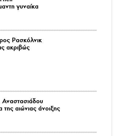
μαντη γυναίκα
ρος Ρασκόλνικ
ις ακριβώς
α Αναστασιάδου
α της αιώνιας άνοιξης