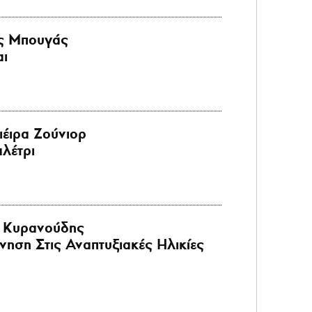
ς Μπουγάς
αι
ιέιρα Ζούνιορ
λέτρι
 Κυρανούδης
ηση Στις Αναπτυξιακές Ηλικίες