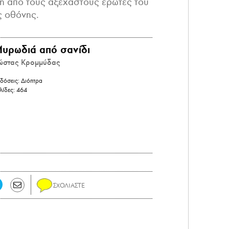
η από τους αξέχαστους έρωτες του
ς οθόνης.
υρωδιά από σανίδι
ώστας Κρομμύδας
δόσεις:
Διόπτρα
λίδες:
464