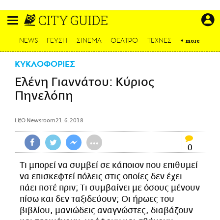
Παράκαμψη
CITY GUIDE
προς
το
ΕΙΔΗΣΕΙΣ
κυρίως
NEWS
ΓΕΥΣΗ
ΣΙΝΕΜΑ
ΘΕΑΤΡΟ
ΤΕΧΝΕΣ
+
more
περιεχόμενο
CULTURE
ΚΥΚΛΟΦΟΡΙΕΣ
ΑΠΟΨΕΙΣ
Ελένη Γιαννάτου: Κύριος
ΤΡΟΠΟΣ ΖΩΗΣ
Πηνελόπη
PODCASTS
Plus
LifO Newsroom
21.6.2018
•••
0
LIFO SHOP
Τι μπορεί να συμβεί σε κάποιον που επιθυμεί
NEWSLETTER
να επισκεφτεί πόλεις στις οποίες δεν έχει
ΜΙΚΡΟΠΡΑΓΜΑΤΑ
πάει ποτέ πριν; Τι συμβαίνει με όσους μένουν
πίσω και δεν ταξιδεύουν; Οι ήρωες του
THE GOOD LIFO
βιβλίου, μανιώδεις αναγνώστες, διαβάζουν
LIFOLAND