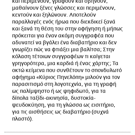
και περιμένουν, γράφουν και σβήνουν,
CITY GUIDE
μαθαίνουν ξένες γλώσσες και περιμένουν,
ΑΜΠΑ
κεντούν και ξηλώνουν. Αποτελούν
PRINT
παραλλαγές ενός ήρωα που διεκδικεί ξανά
και ξανά τη θέση του στην αφήγηση ή μήπως
πρόκειται για έναν ακόμη συγγραφέα που
αδυνατεί να βγάλει ένα διαβατήριο και δεν
γνωρίζει πώς να φτιάξει μια βαλίτσα; Στην
κόλαση τέτοιων συγγραφέων τι καίγεται
γρηγορότερα, μια καρδιά ή ένας χάρτης; Τα
οκτώ κείμενα που συνθέτουν το σπονδυλωτό
αφήγημα «Κύριος Πηνελόπη» μιλούν για τον
παρασιτισμό στη λογοτεχνία, για τη γραφή
ως παλίμψηστο ή ως ψηφιδωτό, για τα
δίπολα ταξίδι-ακινησία, δυστοκία-
ψευδοκύηση, για τη γλώσσα ως εισιτήριο,
για τις αισθήσεις ως διαβατήριο (συχνά
πλαστό).