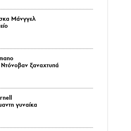
σκα Μάνγγελ
είο
imano
ϊ Ντόνοβαν ξαναχτυπά
rnell
μαντη γυναίκα