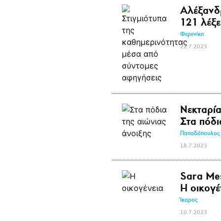
Αλέξανδ
121 λέξε
Φερενίκη
21.7.2023
Νεκταρί
Στα πόδι
Παπαδόπουλος
18.7.2023
Sara Me
Η οικογέ
Ίκαρος
10.7.2023