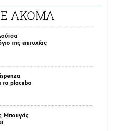
ΤΕ ΑΚΟΜΑ
λούτσα
όγιο της επιτυχίας
ispenza
ι το placebo
ς Μπουγάς
αι