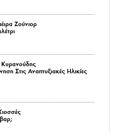
ιέιρα Ζούνιορ
λέτρι
 Κυρανούδης
ηση Στις Αναπτυξιακές Ηλικίες
Κιοσσές
βαρ;