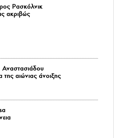
ρος Ρασκόλνικ
ις ακριβώς
α Αναστασιάδου
α της αιώνιας άνοιξης
sa
νεια