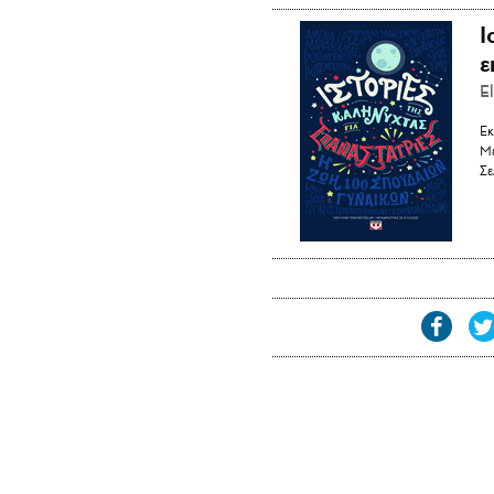
Ι
ε
E
Εκ
Με
Σε