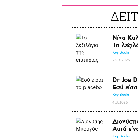
ΔΕΙ
Νίνα Κα
Το λεξιλ
Key Books
26.3.2025
Dr Joe D
Εσύ είσα
Key Books
4.3.2025
Διονύση
Αυτό είν
Key Books