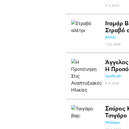
4.3.2025
Ιταμάρ Β
Στραβό α
Αίολος
7.10.2024
Άγγελος
Η Προπόν
Sportbook
8.4.2024
Σπύρος 
Τσιγάρο 
Μεταίχμιο