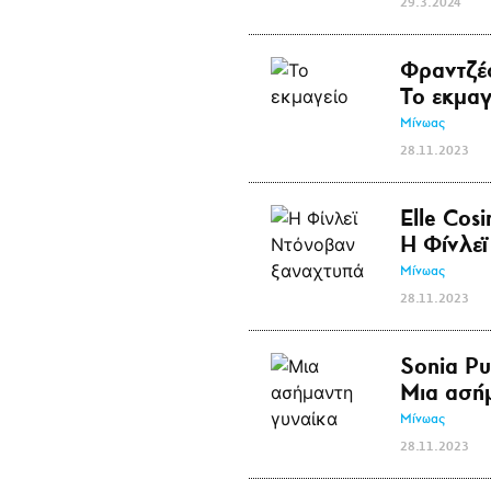
29.3.2024
Φραντζέ
Το εκμαγ
Μίνωας
28.11.2023
Elle Cos
Η Φίνλε
Μίνωας
28.11.2023
Sonia Pu
Μια ασή
Μίνωας
28.11.2023