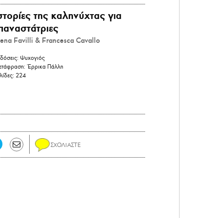
στορίες της καληνύχτας για
παναστάτριες
lena Favilli & Francesca Cavallo
δόσεις:
Ψυχογιός
τάφραση:
Έρρικα Πάλλη
λίδες:
224