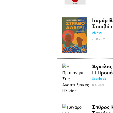
Ιταμάρ Β
Στραβό α
Αίολος
7.10.2024
Άγγελος
Η Προπόν
Sportbook
8.4.2024
Σπύρος 