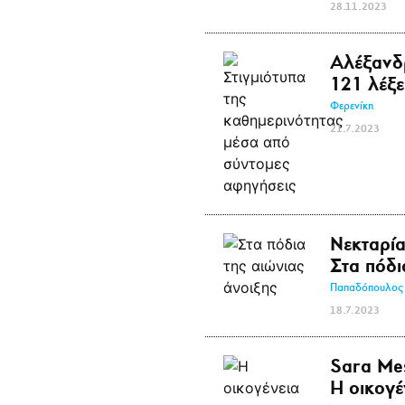
28.11.2023
Αλέξανδ
121 λέξε
Φερενίκη
21.7.2023
Νεκταρί
Στα πόδι
Παπαδόπουλος
18.7.2023
Sara Me
Η οικογέ