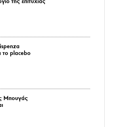
όγιο της επιτυχίας
ispenza
ι το placebo
ς Μπουγάς
αι