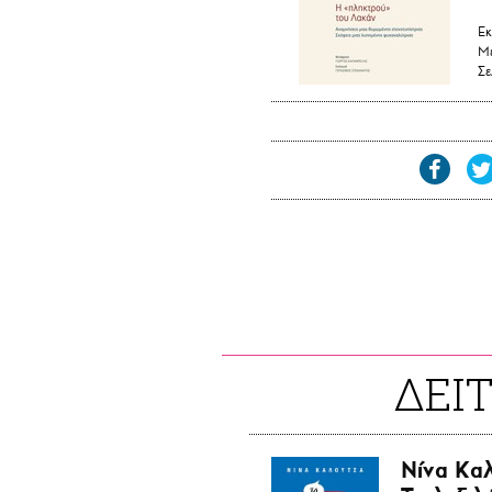
Εκ
Με
Σε
ΔΕΙ
Νίνα Κα