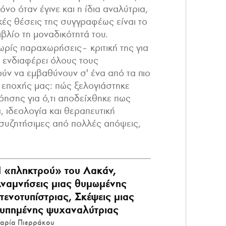
νο όταν έγινε και η ίδια αναλύτρια,
κές θέσεις της συγγραφέως είναι το
ιβλίο τη μοναδικότητά του.
ρίς παραχωρήσεις– κριτική της για
 ενδιαφέρει όλους τους
ύν να εμβαθύνουν σ' ένα από τα πιο
 εποχής μας: πώς ξελογιάστηκε
όησης για ό,τι αποδείχθηκε πως
, ιδεολογία και θεραπευτική
 συζητήσιμες από πολλές απόψεις,
 «πληκτρού» του Λακάν,
ναμνήσεις μιας θυμωμένης
τενοτυπίστριας, Σκέψεις μιας
υπημένης ψυχαναλύτριας
αρία Πιερράκου