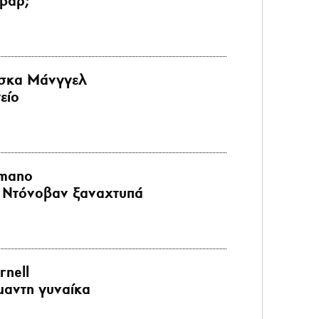
βαρ;
σκα Μάνγγελ
είο
imano
ϊ Ντόνοβαν ξαναχτυπά
rnell
μαντη γυναίκα