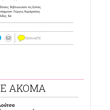
δόσεις:
Βιβλιοπωλείο της Εστίας
τάφραση:
Γιώργος Καράμπελας
λίδες:
84
ΤΕ ΑΚΟΜΑ
λούτσα