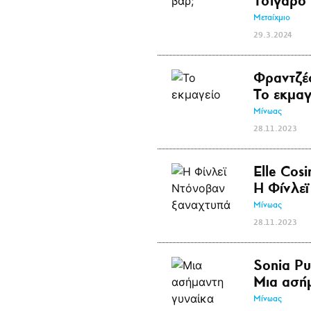
Τσιγάρο 
Μεταίχμιο
29.3.2024
Φραντζέ
Το εκμαγ
Μίνωας
28.11.2023
Elle Cos
Η Φίνλε
Μίνωας
28.11.2023
Sonia Pu
Μια ασή
Μίνωας