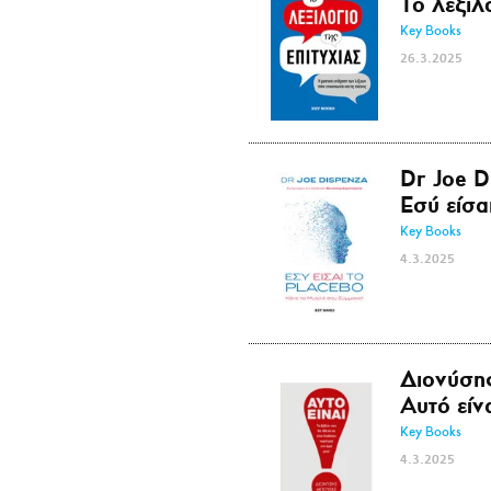
Το λεξιλ
Key Books
26.3.2025
Dr Joe D
Εσύ είσα
Key Books
4.3.2025
Διονύση
Αυτό είν
Key Books
4.3.2025