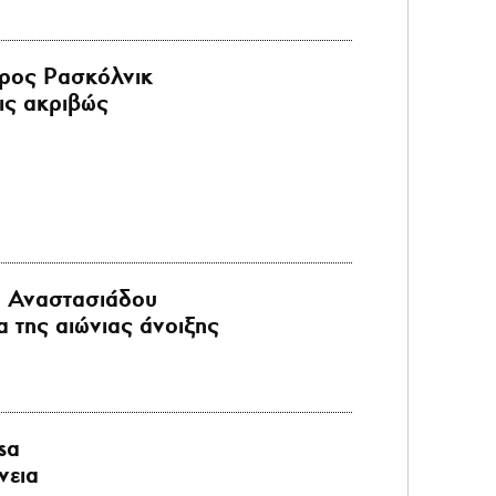
ρος Ρασκόλνικ
ις ακριβώς
α Αναστασιάδου
α της αιώνιας άνοιξης
sa
νεια