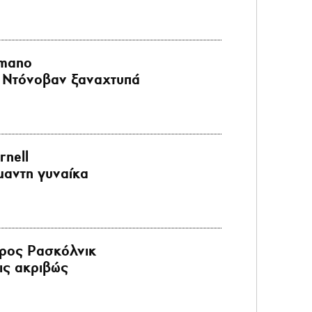
imano
ϊ Ντόνοβαν ξαναχτυπά
rnell
μαντη γυναίκα
ρος Ρασκόλνικ
ις ακριβώς