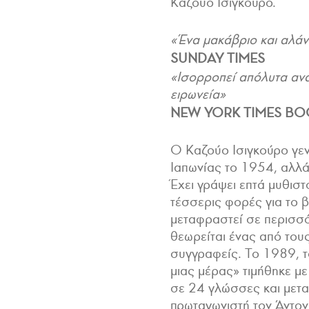
Καζούο Ισιγκούρο.
«Ένα μακάβριο και αλάν
SUNDAY TIMES
«Iσορροπεί απόλυτα ανά
ειρωνεία»
NEW YORK TIMES BO
Ο Καζούο Ισιγκούρο γε
Ιαπωνίας το 1954, αλλ
Έχει γράψει επτά μυθισ
τέσσερις φορές για το 
μεταφραστεί σε περισσ
θεωρείται ένας από το
συγγραφείς. Το 1989, τ
μιας μέρας» τιμήθηκε μ
σε 24 γλώσσες και μετ
πρωταγωνιστή τον Άντονι