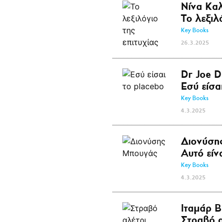
Νίνα Κα
Το λεξιλ
Key Books
26.3.2025
Dr Joe D
Εσύ είσα
Key Books
4.3.2025
Διονύση
Αυτό είν
Key Books
4.3.2025
Ιταμάρ Β
Στραβό α