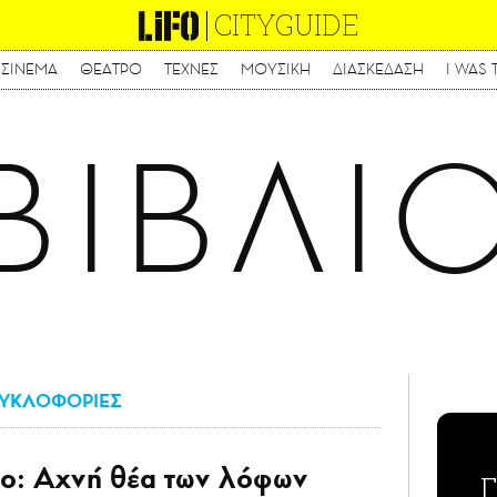
CITYGUIDE
ΣΙΝΕΜΑ
ΘΕΑΤΡΟ
ΤΕΧΝΕΣ
ΜΟΥΣΙΚΗ
ΔΙΑΣΚΕΔΑΣΗ
I WAS 
Παράκαμψη
προς
το
ΒΙΒΛΙ
κυρίως
περιεχόμενο
ΥΚΛΟΦΟΡΙΕΣ
ο: Αχνή θέα των λόφων
Γ