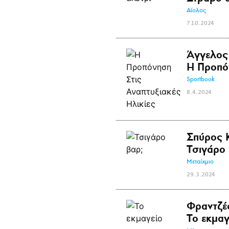
Αίολος
7.10.2024
Άγγελος
Η Προπόν
Sportbook
8.4.2024
Σπύρος 
Τσιγάρο 
Μεταίχμιο
29.3.2024
Φραντζέ
Το εκμαγ