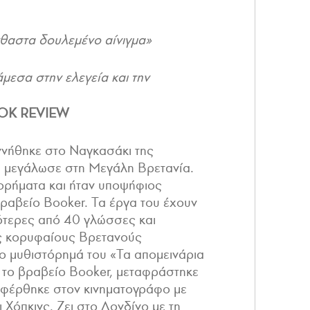
θαστα δουλεμένο αίνιγμα»
μεσα στην ελεγεία και την
OK REVIEW
ννήθηκε στο Ναγκασάκι της
ά μεγάλωσε στη Μεγάλη Βρετανία.
τορήματα και ήταν υποψήφιος
βραβείο Booker. Τα έργα του έχουν
ότερες από 40 γλώσσες και
υς κορυφαίους Βρετανούς
ο μυθιστόρημά του «Τα απομεινάρια
ε το βραβείο Booker, μεταφράστηκε
αφέρθηκε στον κινηματογράφο με
 Χόπκινς. Ζει στο Λονδίνο με τη