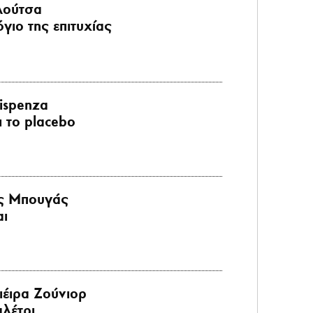
λούτσα
όγιο της επιτυχίας
ispenza
ι το placebo
ς Μπουγάς
αι
ιέιρα Ζούνιορ
λέτρι