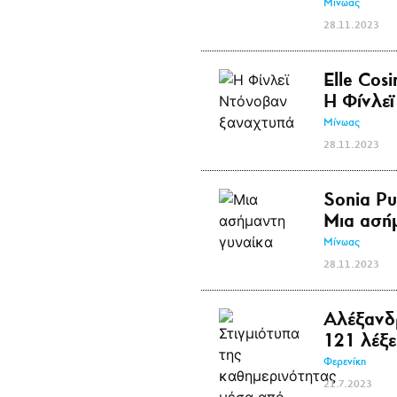
Μίνωας
28.11.2023
Elle Cos
Η Φίνλε
Μίνωας
28.11.2023
Sonia Pu
Μια ασή
Μίνωας
28.11.2023
Αλέξανδ
121 λέξε
Φερενίκη
21.7.2023