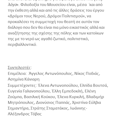
λόγο
». Φιλοδοξία του Μουσείου είναι, μέσα ΄και από
την έκθεση αλλά και από τις άλλες δράσεις του έργου
«Δρόμοι τους Νερού, Δρόμοι Πολιτισμού», να
προκαλέσει τη συμμετοχή του θεατή σε αυτόν τον
διάλογο που δεν θα είναι πια μόνο εικαστικός αλλά και
αναζήτησης της σχέσης της πόλης και των κατοίκων
της με το νερό ως αγαθό ζωτικό, πολιτιστικό,
περιβαλλοντικό.
Συντελεστές
:
Επιμέλεια: Άγγελος Αντωνόπουλος, Νίκος Ποδιάς,
Ασημίνα Κάνιαρη
Συμμετέχοντες: Έλενα Αντωνοπούλου, Ελπίδα Βουτσά,
Ευγενία Γαλανοπούλου, Έλλη Εμπεδοκλή, Ελένη
Ζούμπα, Βασιλική Κούκου, Έλενα Κυρκιλή, Βλαδιμήρ
Μητρόπουλος, Διονύσιος Παππάς, Χριστίνα-Σύλβια
Σημαντήρα, Στράτης Σταματάκος, Ιωάννης-
Αλέξανδρος Τόβας