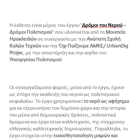
Η έκθεση είναι μέρος του έργου “
Δρόμοι του Νερού
–
Δρόμοι Πολιτισμού
” που υλοποιείται από το
Μουσείο
Ηρακλειδών
σε συνεργασία με την
Ανώτατη Σχολή
Καλών Τεχνών
και την
Όχι Παίζουμε ΑΜΚΕ/ UrbanDig
Projec
, με την υποστήριξη και την αιγίδα του
Υπουργείου Πολιτισμού
.
Οι συνεργαζόμενοι φορείς, μέσα από το έργο, έχουν
ως στόχο την ανάδειξη του νερού ως πολιτισμικού
κεφαλαίου. Το έργο χρησιμοποιεί
το νερό ως αφήγημα
για να εξερευνήσει τον δημόσιο χώρο και την ιστορία
του μέσα από δημιουργικές δράσεις, πολιτιστικά
δρώμενα και έργα νέων καλλιτεχνών, της σύγχρονης
ελληνικής καλλιτεχνικής δημιουργίας. Παράλληλα, το
έργο στοχεύει στην
ευαισθητοποίηση μικρών και