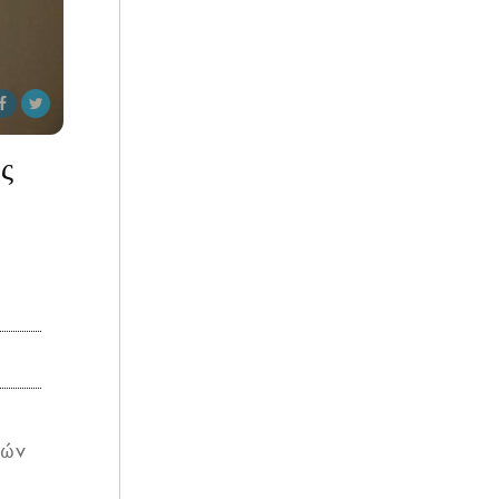
ς
κών