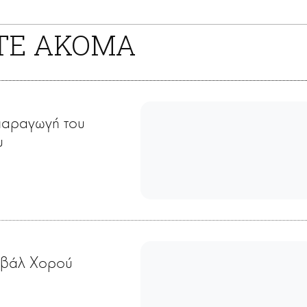
ΤΕ ΑΚΟΜΑ
παραγωγή του
υ
ιβάλ Χορού