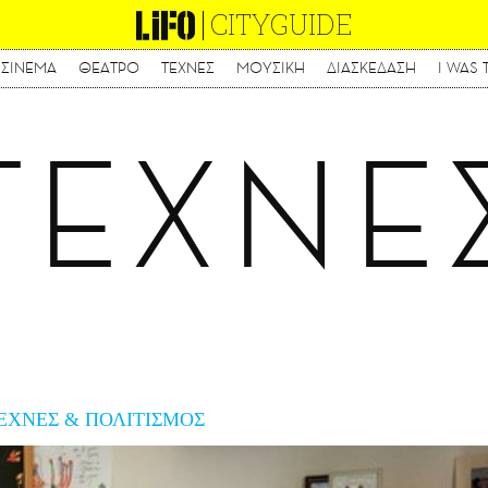
CITYGUIDE
ΣΙΝΕΜΑ
ΘΕΑΤΡΟ
ΤΕΧΝΕΣ
ΜΟΥΣΙΚΗ
ΔΙΑΣΚΕΔΑΣΗ
I WAS 
Παράκαμψη
προς
το
ΤΕΧΝΕ
κυρίως
περιεχόμενο
ΕΧΝΕΣ & ΠΟΛΙΤΙΣΜΟΣ