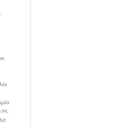
–
es
λία
ορία
ι Μ.
Art