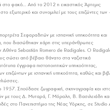
 στο φακό... Από το 2012 η εικαστικός Άρτεμις
στο εξωτερικό και συνομιλεί με τους επιζώντες των 
ι πορτρέτα Σεφαραδιτών με ισπανική υπηκοότητα και
α, που διασώθηκαν χάρη στις υπεράνθρωπες
ν Αθήνα Sebastián Romero de Radigales. Ο Radigal
ους σώσει από βέβαιο θάνατο στα ναζιστικά
τότυπα έγγραφα πιστοποιητικών υπηκοότητας,
ν επιζώντων με ισπανική υπηκοότητα, καθώς και βιβ
 γλώσσες.
ο 1957. Σπούδασε ζωγραφική, σκηνογραφία και ιστ
ν με τους Δ. Μυταρά, Γ. Μόραλη, Β. Βασιλειάδη κα
ές στο Πανεπιστήμιο της Νέας Υόρκης, σε Studio 