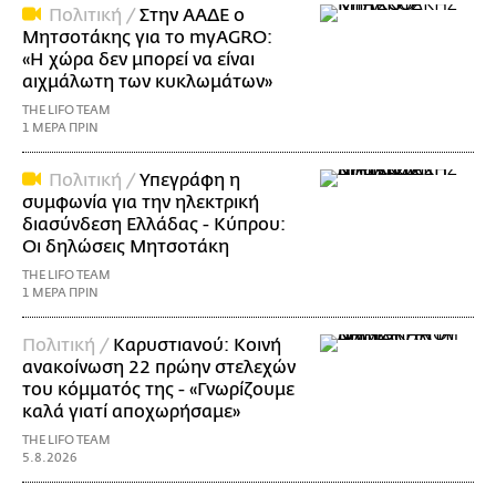
Πολιτική /
Στην ΑΑΔΕ ο
Μητσοτάκης για το myAGRO:
«Η χώρα δεν μπορεί να είναι
αιχμάλωτη των κυκλωμάτων»
THE LIFO TEAM
1 ΜΕΡΑ ΠΡΙΝ
Πολιτική /
Υπεγράφη η
συμφωνία για την ηλεκτρική
διασύνδεση Ελλάδας - Κύπρου:
Οι δηλώσεις Μητσοτάκη
THE LIFO TEAM
1 ΜΕΡΑ ΠΡΙΝ
Πολιτική /
Καρυστιανού: Κοινή
ανακοίνωση 22 πρώην στελεχών
του κόμματός της - «Γνωρίζουμε
καλά γιατί αποχωρήσαμε»
THE LIFO TEAM
5.8.2026