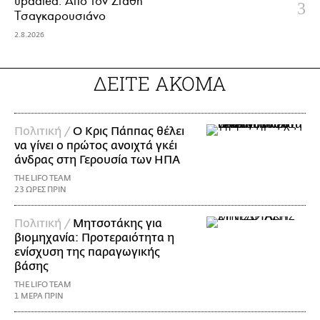
updated. Aπό τον Στάθη
Τσαγκαρουσιάνο
2.8.2026
ΔΕΙΤΕ ΑΚΟΜΑ
Πολιτική /
Ο Κρις Πάππας θέλει
να γίνει ο πρώτος ανοιχτά γκέι
άνδρας στη Γερουσία των ΗΠΑ
THE LIFO TEAM
23 ΩΡΕΣ ΠΡΙΝ
Πολιτική /
Μητσοτάκης για
βιομηχανία: Προτεραιότητα η
ενίσχυση της παραγωγικής
βάσης
THE LIFO TEAM
1 ΜΕΡΑ ΠΡΙΝ