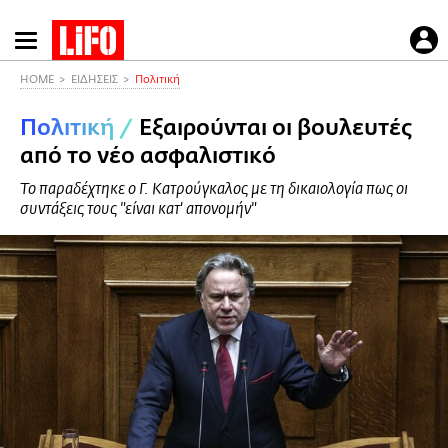
Παράκαμψη
προς
το
HOME
ΕΙΔΗΣΕΙΣ
Πολιτική
κυρίως
Πολιτική
/
Εξαιρούνται οι βουλευτές
περιεχόμενο
από το νέο ασφαλιστικό
Το παραδέχτηκε ο Γ. Κατρούγκαλος με τη δικαιολογία πως οι
συντάξεις τους "είναι κατ' απονομήν"