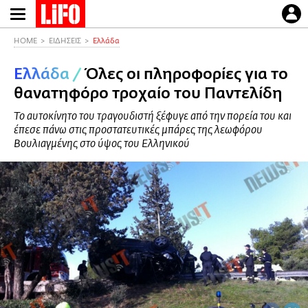
Παράκαμψη
προς
το
HOME
ΕΙΔΗΣΕΙΣ
Ελλάδα
κυρίως
Ελλάδα
/
Όλες οι πληροφορίες για το
περιεχόμενο
θανατηφόρο τροχαίο του Παντελίδη
Το αυτοκίνητο του τραγουδιστή ξέφυγε από την πορεία του και
έπεσε πάνω στις προστατευτικές μπάρες της λεωφόρου
Βουλιαγμένης στο ύψος του Ελληνικού