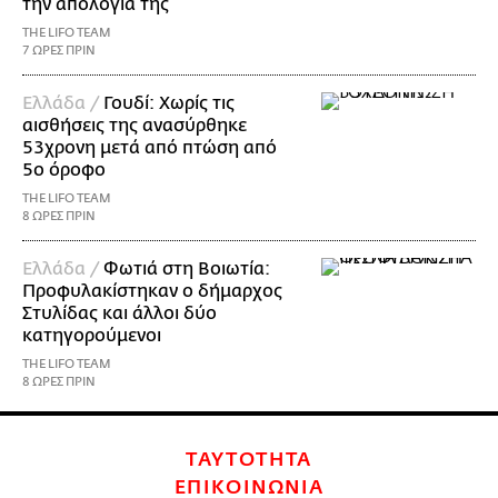
την απολογία της
THE LIFO TEAM
7 ΩΡΕΣ ΠΡΙΝ
Ελλάδα /
Γουδί: Χωρίς τις
αισθήσεις της ανασύρθηκε
53χρονη μετά από πτώση από
5ο όροφο
THE LIFO TEAM
8 ΩΡΕΣ ΠΡΙΝ
Ελλάδα /
Φωτιά στη Βοιωτία:
Προφυλακίστηκαν ο δήμαρχος
Στυλίδας και άλλοι δύο
κατηγορούμενοι
THE LIFO TEAM
8 ΩΡΕΣ ΠΡΙΝ
ΤΑΥΤΟΤΗΤΑ
ΕΠΙΚΟΙΝΩΝΙΑ