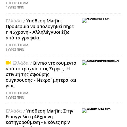
THE LIFO TEAM
4 ΩΡΕΣ ΠΡΙΝ
Ελλάδα /
Υπόθεση Marfin:
Προθεσμία να απολογηθεί πήρε
η 46χρονη - Αλληλέγγυοι έξω
από τα γραφεία
THE LIFO TEAM
6 ΩΡΕΣ ΠΡΙΝ
Ελλάδα /
Βίντεο ντοκουμέντο
από το τροχαίο στις Σέρρες: Η
στιγμή της σφοδρής
σύγκρουσης - Νεκροί μητέρα και
γιος
THE LIFO TEAM
7 ΩΡΕΣ ΠΡΙΝ
Ελλάδα /
Υπόθεση Marfin: Στην
Εισαγγελία η 46χρονη
κατηγορούμενη - Εικόνες πριν