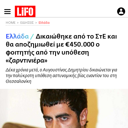
Παράκαμψη
προς
το
HOME
ΕΙΔΗΣΕΙΣ
Ελλάδα
κυρίως
Ελλάδα
/
Δικαιώθηκε από το ΣτΕ και
περιεχόμενο
θα αποζημιωθεί με €450.000 ο
φοιτητής από την υπόθεση
«ζαρντινιέρα»
Δέκα χρόνια μετά, ο Αυγουστίνος Δημητρίου δικαιώνεται για
την πολύκροτη υπόθεση αστυνομικής βίας εναντίον του στη
Θεσσαλονίκη