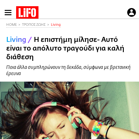
Παράκαμψη
προς
το
HOME
ΤΡΟΠΟΣ ΖΩΗΣ
Living
κυρίως
Living
/
Η επιστήμη μίλησε- Αυτό
περιεχόμενο
είναι το απόλυτο τραγούδι για καλή
διάθεση
Ποια άλλα συμπληρώνουν τη δεκάδα, σύμφωνα με βρετανική
έρευνα