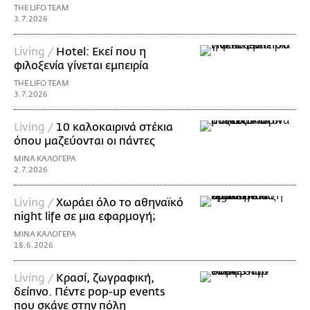
THE LIFO TEAM
3.7.2026
Living /
Hotel: Εκεί που η
φιλοξενία γίνεται εμπειρία
THE LIFO TEAM
3.7.2026
Living /
10 καλοκαιρινά στέκια
όπου μαζεύονται οι πάντες
ΜΙΝΑ ΚΑΛΟΓΕΡΑ
2.7.2026
Living /
Χωράει όλο το αθηναϊκό
night life σε μια εφαρμογή;
ΜΙΝΑ ΚΑΛΟΓΕΡΑ
18.6.2026
Living /
Κρασί, ζωγραφική,
δείπνο. Πέντε pop-up events
που σκάνε στην πόλη