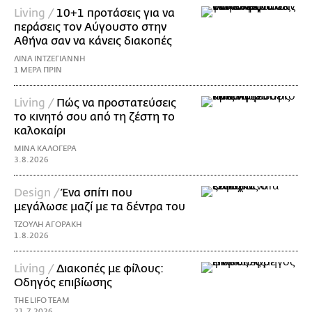
Living /
10+1 προτάσεις για να
περάσεις τον Αύγουστο στην
Αθήνα σαν να κάνεις διακοπές
ΛΙΝΑ ΙΝΤΖΕΓΙΑΝΝΗ
1 ΜΕΡΑ ΠΡΙΝ
Living /
Πώς να προστατεύσεις
το κινητό σου από τη ζέστη το
καλοκαίρι
ΜΙΝΑ ΚΑΛΟΓΕΡΑ
3.8.2026
Design /
Ένα σπίτι που
μεγάλωσε μαζί με τα δέντρα του
ΤΖΟΥΛΗ ΑΓΟΡΑΚΗ
1.8.2026
Living /
Διακοπές με φίλους:
Οδηγός επιβίωσης
THE LIFO TEAM
21.7.2026