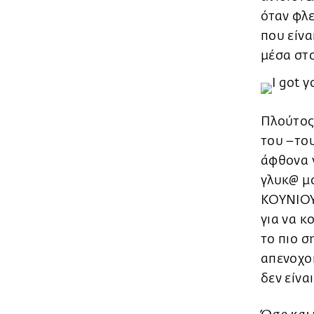
όταν φλεξ
που είνα
μέσα στο
Πλούτος;
του –του
άφθονα γ
γλυκ@ μο
ΚΟΥΝΙΟΥ
για να κ
το πιο σ
απενοχο
δεν είνα