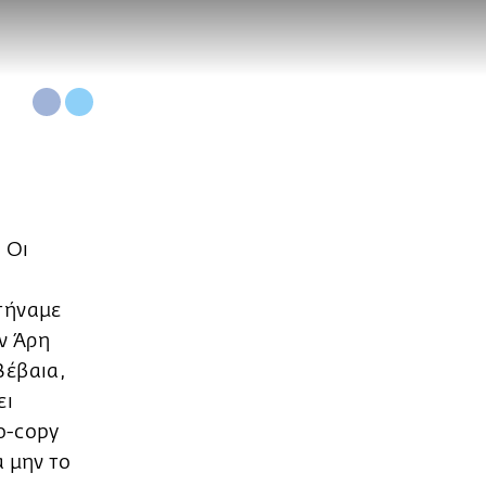
 Οι
τήναμε
ον Άρη
Βέβαια,
ει
ο-copy
α μην το