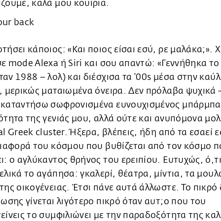
ζουμε, καλά μου κουίρια.
τήσει κάποιος: «Και ποιος είσαι εσύ, ρε μαλάκα;». 
ε mode Alexa ή Siri και σου απαντώ: «Γεννήθηκα το
αν 1988 – λολ) και διέσχισα τα '00s μέσα στην καύλ
, μερικώς ματαιωμένα όνειρα. Δεν πρόλαβα ψυχικά
 καταντήσω σωφρονισμένα ευνουχισμένος μπάρμπα
ότητα της γενιάς μου, αλλά ούτε και ανυπόμονα μο
al Greek cluster. Ήξερα, βλέπεις, ήδη από τα εσαεί 
διαφορά του κόσμου που βυθίζεται από τον κόσμο 
ι: ο αγλύκαντος θρήνος του ερειπίου. Ευτυχώς, ό,τι
ελικά το αγάπησα: γκαλερί, θέατρα, μίντια, τα μου
της οικογένειας. Έτσι πάνε αυτά άλλωστε. Το πικρό
ίωσης γίνεται λιγότερο πικρό όταν αυτ;o που του
είνεις το συμφιλιώνει με την παραδοξότητα της κα