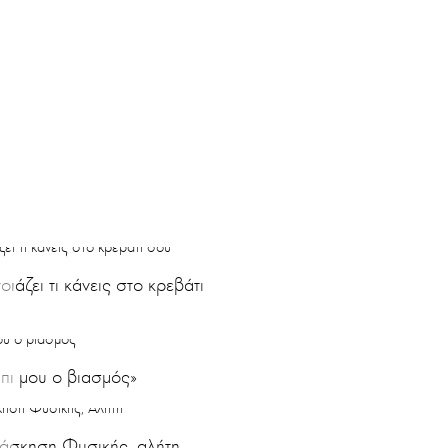
οιάζει τι κάνεις στο κρεβάτι
πι μου ο βιασμός»
άσκηση Φυσικής, αλήτη