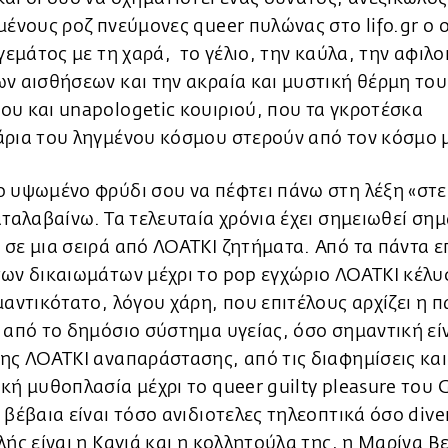
μένους ροζ πνεύμονες queer πυλώνας στο lifo.gr ο 
 γεμάτος με τη χαρά, το γέλιο, την καύλα, την αφιλ
ν αισθήσεων και την ακραία και μυστική θέρμη του
υ και unapolοgetic κουιριού, που τα γκροτέσκα
άρια του ληγμένου κόσμου στερούν από τον κόσμο 
ο υψωμένο φρύδι σου να πέφτει πάνω στη λέξη «στ
αταλαβαίνω. Τα τελευταία χρόνια έχει σημειωθεί ση
σε μια σειρά από ΛΟΑΤΚΙ ζητήματα. Από τα πάντα ε
ων δικαιωμάτων μέχρι το pop εγχώριο ΛΟΑΤΚΙ κέλυ
μαντικότατο, λόγου χάρη, που επιτέλους αρχίζει η 
 από το δημόσιο σύστημα υγείας, όσο σημαντική είν
ης ΛΟΑΤΚΙ αναπαράστασης, από τις διαφημίσεις και
κή μυθοπλασία μέχρι το queer guilty pleasure του
 βέβαια είναι τόσο ανιδιοτελες τηλεοπτικά όσο dive
λής είναι η Καγιά και η κολλητούλα της, η Μαρίνα Β