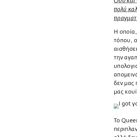
Όσο και 
πολύ καλ
πραγματι
Η οποία,
τόπου, ο
αισθήσει
την αγαπ
υπολογι
απομειν
δεν μας 
μας κουί
Το Queer
περιπλαν