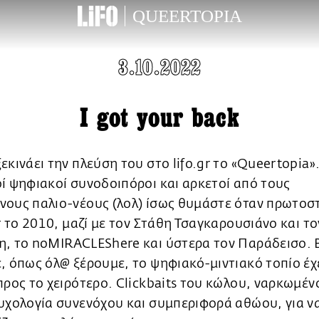
QUEERTOPIA
3.10.2022
I got your back
εκινάει την πλεύση του στο lifo.gr το «Queertopia».
ί ψηφιακοί συνοδοιπόροι και αρκετοί από τους
νους παλιo-νέους (λολ) ίσως θυμάστε όταν πρωτοσ
gr το 2010, μαζί με τον Στάθη Τσαγκαρουσιάνο και τ
η, το noMIRACLEShere και ύστερα τον Παράδεισο. 
, όπως όλ@ ξέρουμε, το ψηφιακό-μιντιακό τοπίο έχ
προς το χειρότερο. Clickbaits του κώλου, ναρκωμέν
υχολογία συνενόχου και συμπεριφορά αθώου, για ν