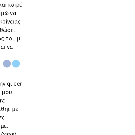
και καιρό
ιμώ να
κρίνειας
αθώος.
ος που μ'
ναι να
ην queer
α μου
τε
άθης με
ες
υμε.
(χεχε),