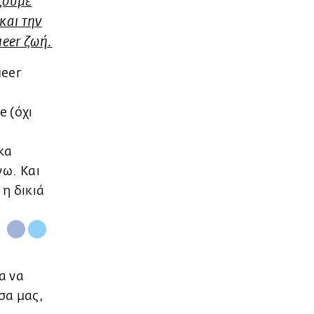
ίζουμε
και την
ueer ζωή.
ueer
e (όχι
κα
ω. Kαι
 η δικιά
α να
σα μας,