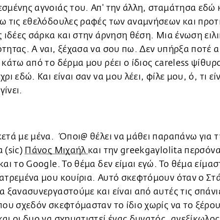
σμένης αγνοιάς του. Απ' την άλλη, σταμάτησα εδώ 
ω τις εθελόδουλες ραφές των αναμνήσεων και προτ
ς ιδέες σάρκα και στην άρνηση θέση. Μια ένωση ειλι
τητας. Α ναι, ξέχασα να σου πω. Δεν υπήρξα ποτέ 
 κάτω από το δέρμα μου ρέει ο ίδιος careless ψίθυρ
ρι εδώ. Και είναι σαν να μου λέει, φίλε μου, ό, τι εί
 γίνει.
ετά με μένα. Όποι@ θέλει να μάθει παραπάνω για τ
 (sic)
Πάνος Μιχαήλ
και την greekgaylolita περσόν
και το Google. To θέμα δεν είμαι εγώ. Το θέμα είμασ
ατρεμένα μου κουίρια. Αυτό σκεφτόμουν όταν ο Στ
α ξανασυνεργαστούμε και είναι από αυτές τις σπάνι
που σχεδόν σκεφτόμασταν το ίδιο χωρίς να το ξέρο
αι οι δυο να σχηματιστεί ένας δυνατός, ανεξίκωλος 