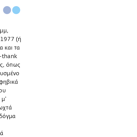
Χμμ,
 1977 (ή
α και τα
 –thank
ς, όπως
λυσμένο
εφηβικά
που
 μ'
λωχτά
 δόγμα
λά