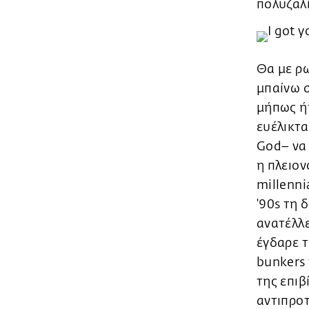
πολυζαλί
Θα με ρω
μπαίνω σ
μήπως ήτ
ευέλικτα
God– να
η πλειον
millenni
'90s τη 
ανατέλλε
έγδαρε τ
bunkers 
της επιβ
αντιπροτ