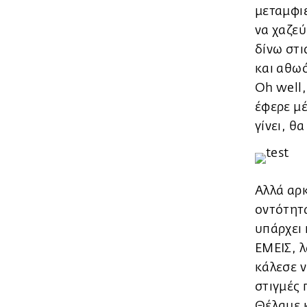
μεταμφιε
να χαζεύ
δίνω στι
και αθωό
Oh well,
έφερε μέχ
γίνει, θα
Αλλά αρκ
οντότητα
υπάρχει 
EMEIΣ, λ
κάλεσε ν
στιγμές 
Θέλαμε κ