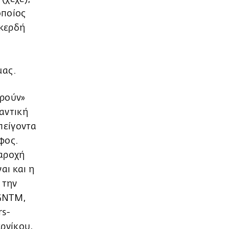
οποίος
οκερδή
μας.
ερούν»
μαντική
πείγοντα
φος.
παροχή
αι και η
 την
 GNTM,
rs-
ερνίκου,