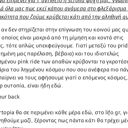
να επιμένει για τ' αντίθετο η scrollα ψυχή μας, γνωρ
ά όλα μας πως εκεί κάπου ανάμεσα στο φλεξάρισμα 
κότητα που ζούμε κρύβεται κάτι από την αληθινή q
 αν δεν στηρίζεται στην επίγνωση του κοινού μας q
 οποίος είναι μακριά από τη μίμηση και κοντά στις
ς, τότε απλώς υπεκφεύγουμε. Γιατί μεταξύ του prid
ημένη μας παρέλαση, βέβαια) και του ιδιοτελώς
σμένου pink ride των απαθών κρύβονται τα γκροτέσ
άρια του ληγμένου κόσμου που σου ανέφερα πιο πάν
παίρνει να τους αφήσουμε γιατί ο επόμενος κόσμος,
ρ ουτοπία, είναι ήδη εδώ.
topia θα σε περιμένει κάθε μέρα εδώ, στο lifo.gr, γι
ηθούμε μαζί, ξέροντας πως πάντα κάτι θα τρέχει μέ