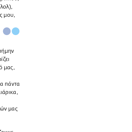
(λολ),
ές μου,
ερήμην
ίζει
ό μας,
α πάντα
λιάρικα,
ρών μας