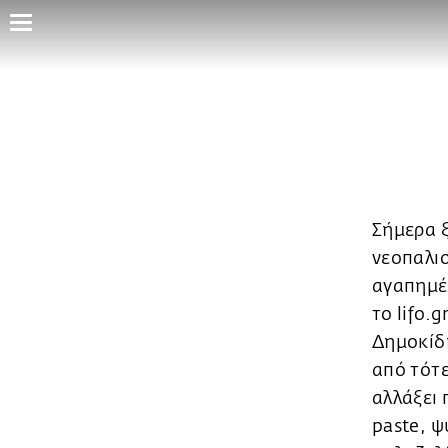
Παράκαμψη
προς
το
κυρίως
περιεχόμενο
Σήμερα ξ
νεοπαλιο
αγαπημέ
το lifo.
Δημοκίδ
από τότε
αλλάξει 
paste, ψ