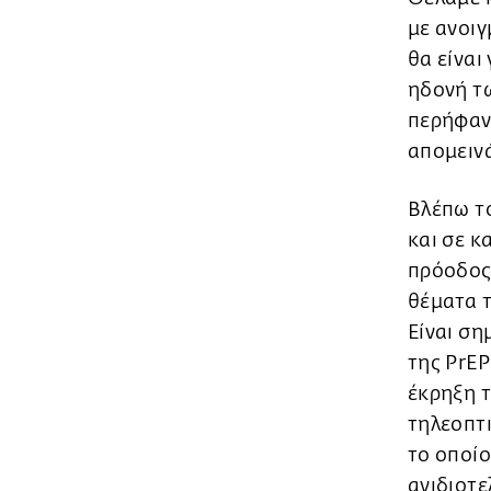
με ανοιγ
θα είναι
ηδονή τω
περήφανο
απομειν
Βλέπω τ
και σε κ
πρόοδος 
θέματα τ
Είναι ση
της PrEP
έκρηξη τ
τηλεοπτι
το οποίο
ανιδιοτε