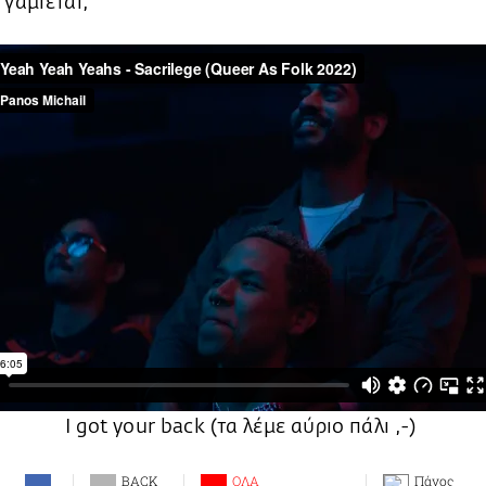
 γαμιέται;
I got your back (τα λέμε αύριο πάλι ,-)
BACK
ΟΛΑ
Πάνος