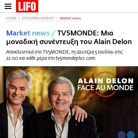
Παράκαμψη
προς
το
HOME
ΕΠΙΧΕΙΡΕΙΝ/MARKET
Market news
κυρίως
Market news
/
TV5MONDE: Μια
περιεχόμενο
μοναδική συνέντευξη του Alain Delon
Αποκλειστικά στο TV5MONDE, τη Δευτέρα 5 Ιουλίου στις
22:00 και κάθε μέρα στο tv5mondeplus.com.