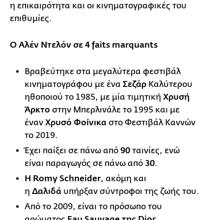
η επικαιρότητα και οι κινηματογραφικές του
επιθυμίες.
Ο Αλέν Ντελόν σε 4 faits marquants
Βραβεύτηκε στα μεγαλύτερα φεστιβάλ
κινηματογράφου με ένα
Σεζάρ
Καλύτερου
ηθοποιού το 1985, με μία τιμητική
Χρυσή
Άρκτο
στην Μπερλινάλε το 1995 και με
έναν
Χρυσό Φοίνικα
στο Φεστιβάλ Καννών
το 2019.
Έχει παίξει σε πάνω από
90
ταινίες, ενώ
είναι παραγωγός σε πάνω από
30
.
Η Romy Schneider
, ακόμη και
η
Δαλιδά
υπήρξαν σύντροφοι της ζωής του.
Από το 2009, είναι το πρόσωπο του
αρώματος
Eau Sauvage της Dior
,