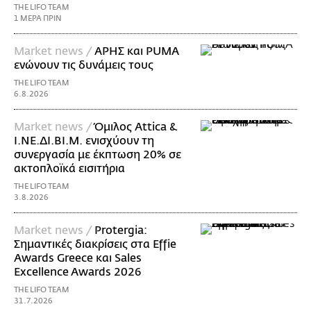
THE LIFO TEAM
1 ΜΕΡΑ ΠΡΙΝ
Market news /
ΑΡΗΣ και PUMA
ενώνουν τις δυνάμεις τους
THE LIFO TEAM
6.8.2026
Market news /
Όμιλος Attica &
Ι.ΝΕ.ΔΙ.ΒΙ.Μ. ενισχύουν τη
συνεργασία με έκπτωση 20% σε
ακτοπλοϊκά εισιτήρια
THE LIFO TEAM
3.8.2026
Market news /
Protergia:
Σημαντικές διακρίσεις στα Effie
Awards Greece και Sales
Excellence Awards 2026
THE LIFO TEAM
31.7.2026