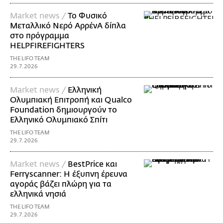
Market news /
Το Φυσικό
Μεταλλικό Νερό ΑρρένΑ δίπλα
στο πρόγραμμα
HELPFIREFIGHTERS
THE LIFO TEAM
29.7.2026
Market news /
Ελληνική
Ολυμπιακή Επιτροπή και Qualco
Foundation δημιουργούν το
Ελληνικό Ολυμπιακό Σπίτι
THE LIFO TEAM
29.7.2026
Market news /
BestPrice και
Ferryscanner: Η έξυπνη έρευνα
αγοράς βάζει πλώρη για τα
ελληνικά νησιά
THE LIFO TEAM
29.7.2026