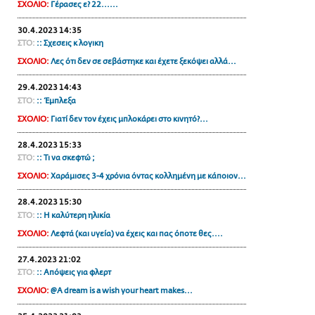
ΣΧΟΛΙΟ:
Γέρασες ε? 22......
ΑΜΠΑ
30.4.2023 14:35
PRINT
ΣΤΟ:
:: Σχεσεις κ λογικη
ΣΧΟΛΙΟ:
Λες ότι δεν σε σεβάστηκε και έχετε ξεκόψει αλλά...
29.4.2023 14:43
ΣΤΟ:
:: Έμπλεξα
ΣΧΟΛΙΟ:
Γιατί δεν τον έχεις μπλοκάρει στο κινητό?...
28.4.2023 15:33
ΣΤΟ:
:: Τι να σκεφτώ ;
ΣΧΟΛΙΟ:
Χαράμισες 3-4 χρόνια όντας κολλημένη με κάποιον...
28.4.2023 15:30
ΣΤΟ:
:: Η καλύτερη ηλικία
ΣΧΟΛΙΟ:
Λεφτά (και υγεία) να έχεις και πας όποτε θες....
27.4.2023 21:02
ΣΤΟ:
:: Απόψεις για φλερτ
ΣΧΟΛΙΟ:
@A dream is a wish your heart makes...