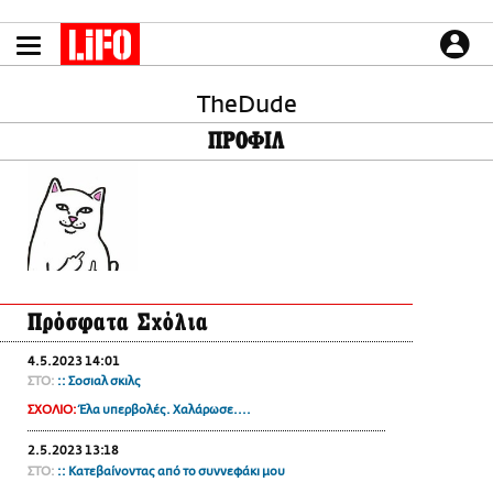
Παράκαμψη
προς
το
ΕΙΔΗΣΕΙΣ
κυρίως
περιεχόμενο
TheDude
CULTURE
ΠΡΟΦΙΛ
ΑΠΟΨΕΙΣ
ΤΡΟΠΟΣ ΖΩΗΣ
PODCASTS
Plus
Πρόσφατα Σχόλια
LIFO SHOP
4.5.2023 14:01
NEWSLETTER
ΣΤΟ:
:: Σοσιαλ σκιλς
ΜΙΚΡΟΠΡΑΓΜΑΤΑ
ΣΧΟΛΙΟ:
Έλα υπερβολές. Χαλάρωσε....
THE GOOD LIFO
2.5.2023 13:18
LIFOLAND
ΣΤΟ:
:: Κατεβαίνοντας από το συννεφάκι μου
CITY GUIDE