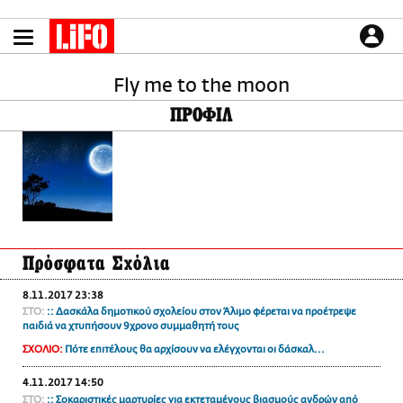
Παράκαμψη
προς
το
ΕΙΔΗΣΕΙΣ
κυρίως
περιεχόμενο
Fly me to the moon
CULTURE
ΠΡΟΦΙΛ
ΑΠΟΨΕΙΣ
ΤΡΟΠΟΣ ΖΩΗΣ
PODCASTS
Plus
Πρόσφατα Σχόλια
LIFO SHOP
8.11.2017 23:38
NEWSLETTER
ΣΤΟ:
:: Δασκάλα δημοτικού σχολείου στον Άλιμο φέρεται να προέτρεψε
ΜΙΚΡΟΠΡΑΓΜΑΤΑ
παιδιά να χτυπήσουν 9χρονο συμμαθητή τους
THE GOOD LIFO
ΣΧΟΛΙΟ:
Πότε επιτέλους θα αρχίσουν να ελέγχονται οι δάσκαλ...
LIFOLAND
4.11.2017 14:50
CITY GUIDE
ΣΤΟ:
:: Σοκαριστικές μαρτυρίες για εκτεταμένους βιασμούς ανδρών από