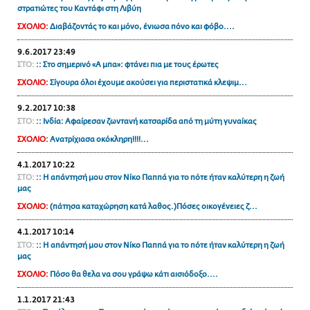
στρατιώτες του Καντάφι στη Λιβύη
ΑΜΠΑ
ΣΧΟΛΙΟ:
Διαβάζοντάς το και μόνο, ένιωσα πόνο και φόβο....
PRINT
9.6.2017 23:49
ΣΤΟ:
:: Στο σημερινό «Α μπα»: φτάνει πια με τους έρωτες
ΣΧΟΛΙΟ:
Σίγουρα όλοι έχουμε ακούσει για περιστατικά κλεψιμ...
9.2.2017 10:38
ΣΤΟ:
:: Iνδία: Αφαίρεσαν ζωντανή κατσαρίδα από τη μύτη γυναίκας
ΣΧΟΛΙΟ:
Ανατρίχιασα οκόκληρη!!!!...
4.1.2017 10:22
ΣΤΟ:
:: Η απάντησή μου στον Νίκο Παππά για το πότε ήταν καλύτερη η ζωή
μας
ΣΧΟΛΙΟ:
(πάτησα καταχώρηση κατά λαθος.)Πόσες οικογένειες ζ...
4.1.2017 10:14
ΣΤΟ:
:: Η απάντησή μου στον Νίκο Παππά για το πότε ήταν καλύτερη η ζωή
μας
ΣΧΟΛΙΟ:
Πόσο θα θελα να σου γράψω κάτι αισιόδοξο....
1.1.2017 21:43