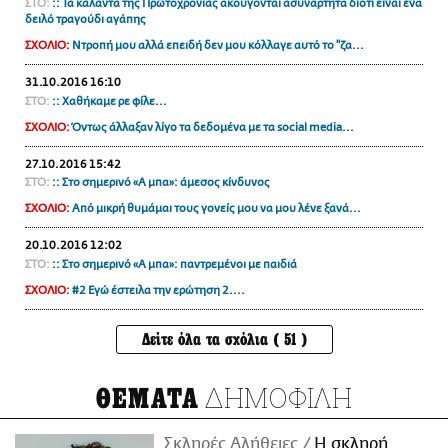
ΣΤΟ:
:: Τα κάλαντα της Πρωτοχρονιάς ακούγονται ασυνάρτητα διότι είναι ένα
δειλό τραγούδι αγάπης
ΣΧΟΛΙΟ:
Ντροπή μου αλλά επειδή δεν μου κόλλαγε αυτό το "ζα...
31.10.2016 16:10
ΣΤΟ:
:: Χαθήκαμε ρε φίλε...
ΣΧΟΛΙΟ:
Όντως άλλαξαν λίγο τα δεδομένα με τα social media...
27.10.2016 15:42
ΣΤΟ:
:: Στο σημερινό «Α μπα»: άμεσος κίνδυνος
ΣΧΟΛΙΟ:
Από μικρή θυμάμαι τους γονείς μου να μου λένε ξανά...
20.10.2016 12:02
ΣΤΟ:
:: Στο σημερινό «Α μπα»: παντρεμένοι με παιδιά
ΣΧΟΛΙΟ:
#2 Εγώ έστειλα την ερώτηση 2....
Δείτε όλα τα σχόλια ( 51 )
ΔΗΜΟΦΙΛΗ
ΘΕΜΑΤΑ
Σκληρές Αλήθειες
H σκληρή