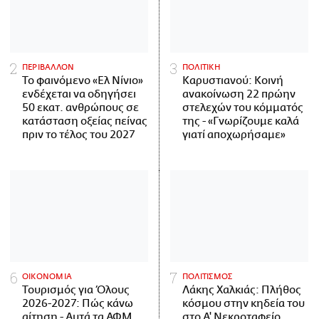
ΠΕΡΙΒΑΛΛΟΝ
ΠΟΛΙΤΙΚΗ
Το φαινόμενο «Ελ Νίνιο»
Καρυστιανού: Κοινή
ενδέχεται να οδηγήσει
ανακοίνωση 22 πρώην
50 εκατ. ανθρώπους σε
στελεχών του κόμματός
κατάσταση οξείας πείνας
της - «Γνωρίζουμε καλά
πριν το τέλος του 2027
γιατί αποχωρήσαμε»
ΟΙΚΟΝΟΜΙΑ
ΠΟΛΙΤΙΣΜΟΣ
Τουρισμός για Όλους
Λάκης Χαλκιάς: Πλήθος
2026-2027: Πώς κάνω
κόσμου στην κηδεία του
αίτηση - Αυτά τα ΑΦΜ
στο Α' Νεκροταφείο