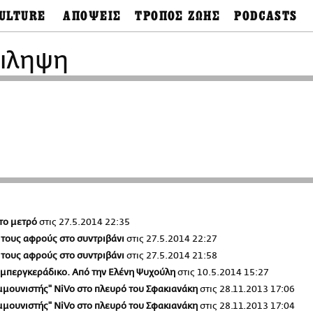
ULTURE
ΑΠΟΨΕΙΣ
ΤΡΟΠΟΣ ΖΩΗΣ
PODCASTS
θόνες
Ιδέες
Μόδα & Στυλ
Σκληρές Αλήθειες
Παράκαμψη
OnDemand
προς
τιληψη
ουσική
Στήλες
Γεύση
το
Σκληρές Αλήθειες
κυρίως
έατρο
Οπτική Γωνία
Υγεία & Σώμα
περιεχόμενο
Αληθινά Εγκλήμα
καστικά
Guests
Ταξίδια
Άλλο ένα podcast
βλίο
Επιστολές
Συνταγές
3.0
χαιολογία
Living
Ψυχή & Σώμα
Ιστορία
Urban
Άκου την επιστήμ
esign
Αγορά
Ιστορία μιας πόλης
ωτογραφία
Pulp Fiction
Radio Lifo
The Review
στο μετρό
στις
27.5.2014 22:35
LiFO Politics
α τους αφρούς στο συντριβάνι
στις
27.5.2014 22:27
Το κρασί με απλά
λόγια
α τους αφρούς στο συντριβάνι
στις
27.5.2014 21:58
Ζούμε, ρε!
ό μπεργκεράδικο. Από την Ελένη Ψυχούλη
στις
10.5.2014 15:27
ομμουνιστής" NiVo στο πλευρό του Σφακιανάκη
στις
28.11.2013 17:06
ομμουνιστής" NiVo στο πλευρό του Σφακιανάκη
στις
28.11.2013 17:04