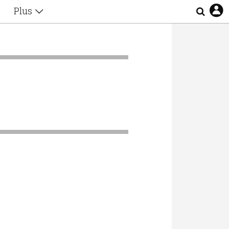
Plus
Θέματα
Συνεντεύξεις
Videos
τα
Αφιερώματα
Ζώδια
Εξομολογήσεις
Blogs
η
Οι Αθηναίοι
Απώλειες
Lgbtqi+
Επιλογές