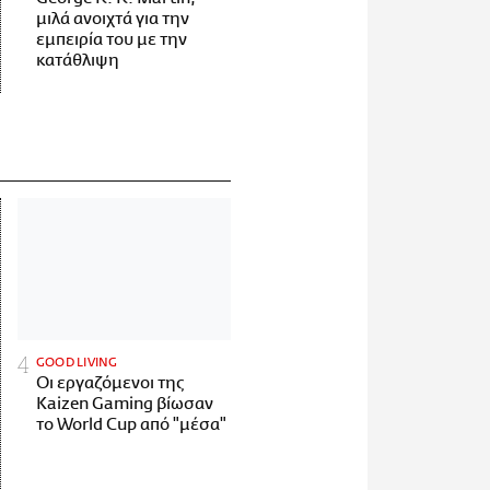
μιλά ανοιχτά για την
εμπειρία του με την
κατάθλιψη
GOOD LIVING
Οι εργαζόμενοι της
Kaizen Gaming βίωσαν
το World Cup από "μέσα"