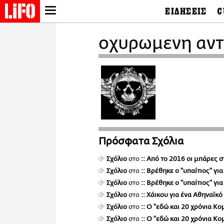
ΕΙΔΗΣΕΙΣ
C
LIFO SHOP
Ελλάδα
Ο
οχυρωμενη αν
Διεθνή
Μ
NEWSLETTER
Πολιτική
Θ
ΜΙΚΡΟΠΡΑΓΜΑΤΑ
Οικονομία
Ει
THE GOOD LIFO
Πολιτισμός
Βι
LIFOLAND
Αθλητισμός
Αρ
CITY GUIDE
& 
Περιβάλλον
D
ΑΜΠΑ
TV & Media
Φ
PRINT
Tech &
Science
Πρόσφατα Σχόλια
European Lifo
Σχόλιο
στο
:: Από το 2016 οι μπάρες 
Σχόλιο
στο
:: Bρέθηκε ο "υπαίτιος" γι
Σχόλιο
στο
:: Bρέθηκε ο "υπαίτιος" γι
Σχόλιο
στο
:: Χάικου για ένα Αθηναϊκ
Σχόλιο
στο
:: Ο "εδώ και 20 χρόνια Κ
Σχόλιο
στο
:: Ο "εδώ και 20 χρόνια Κ