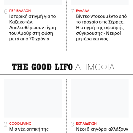
ΠΕΡΙΒΑΛΛΟΝ
ΕΛΛΑΔΑ
Ιστορική στιγμή για το
Βίντεο ντοκουμέντο από
Καζακστάν:
το τροχαίο στις Σέρρες:
Απελευθέρωσαν τίγρη
Η στιγμή της σφοδρής
του Αμούρ στη φύση
σύγκρουσης - Νεκροί
μετά από 70 χρόνια
μητέρα και γιος
ΔΗΜΟΦΙΛΗ
THE GOOD LIFO
GOOD LIVING
ΕΚΠΑΙΔΕΥΣΗ
Μια νέα οπτική της
Νέοι δικηγόροι αλλάζουν