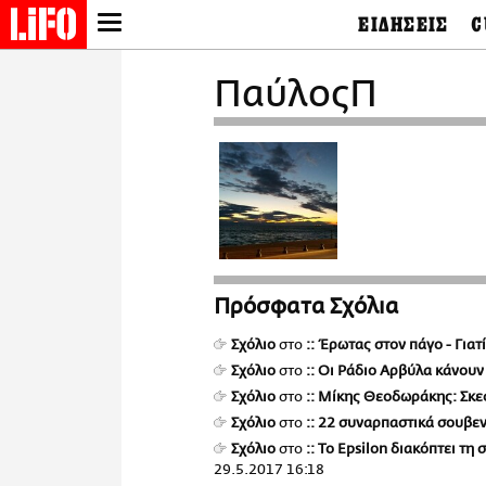
ΕΙΔΗΣΕΙΣ
C
LIFO SHOP
Ελλάδα
Ο
ΠαύλοςΠ
Διεθνή
Μ
NEWSLETTER
Πολιτική
Θ
ΜΙΚΡΟΠΡΑΓΜΑΤΑ
Οικονομία
Ει
THE GOOD LIFO
Πολιτισμός
Βι
LIFOLAND
Αθλητισμός
Αρ
CITY GUIDE
& 
Περιβάλλον
D
ΑΜΠΑ
TV & Media
Φ
PRINT
Tech &
Science
Πρόσφατα Σχόλια
European Lifo
Σχόλιο
στο
:: Έρωτας στον πάγο - Γιατ
Σχόλιο
στο
:: Οι Ράδιο Αρβύλα κάνου
Σχόλιο
στο
:: Μίκης Θεοδωράκης: Σκεφ
Σχόλιο
στο
:: 22 συναρπαστικά σουβε
Σχόλιο
στο
:: Το Epsilon διακόπτει τ
29.5.2017 16:18