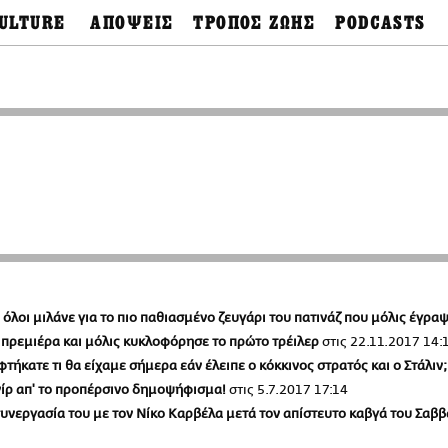
ULTURE
ΑΠΟΨΕΙΣ
ΤΡΟΠΟΣ ΖΩΗΣ
PODCASTS
θόνες
Ιδέες
Μόδα & Στυλ
Σκληρές Αλήθειες
Παράκαμψη
OnDemand
προς
ουσική
Στήλες
Γεύση
το
Σκληρές Αλήθειες
κυρίως
έατρο
Οπτική Γωνία
Υγεία & Σώμα
περιεχόμενο
Αληθινά Εγκλήμα
καστικά
Guests
Ταξίδια
Άλλο ένα podcast
βλίο
Επιστολές
Συνταγές
3.0
χαιολογία
Living
Ψυχή & Σώμα
Ιστορία
Urban
Άκου την επιστήμ
esign
Αγορά
Ιστορία μιας πόλης
ωτογραφία
Pulp Fiction
Radio Lifo
The Review
ί όλοι μιλάνε για το πιο παθιασμένο ζευγάρι του πατινάζ που μόλις έγρα
LiFO Politics
ν πρεμιέρα και μόλις κυκλοφόρησε το πρώτο τρέιλερ
στις
22.11.2017 14:
Το κρασί με απλά
λόγια
τήκατε τι θα είχαμε σήμερα εάν έλειπε ο κόκκινος στρατός και ο Στάλιν;
Ζούμε, ρε!
νίρ απ' το προπέρσινο δημοψήφισμα!
στις
5.7.2017 17:14
η συνεργασία του με τον Νίκο Καρβέλα μετά τον απίστευτο καβγά του Σα