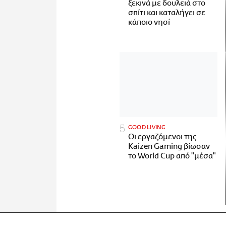
ξεκινά με δουλειά στο
σπίτι και καταλήγει σε
κάποιο νησί
GOOD LIVING
Οι εργαζόμενοι της
Kaizen Gaming βίωσαν
το World Cup από "μέσα"