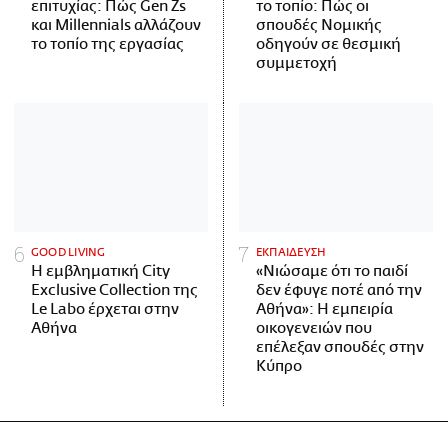
επιτυχίας: Πώς Gen Zs
το τοπίο: Πώς οι
και Millennials αλλάζουν
σπουδές Νομικής
το τοπίο της εργασίας
οδηγούν σε θεσμική
συμμετοχή
GOOD LIVING
ΕΚΠΑΙΔΕΥΣΗ
Η εμβληματική City
«Νιώσαμε ότι το παιδί
Exclusive Collection της
δεν έφυγε ποτέ από την
Le Labo έρχεται στην
Αθήνα»: Η εμπειρία
Αθήνα
οικογενειών που
επέλεξαν σπουδές στην
Κύπρο