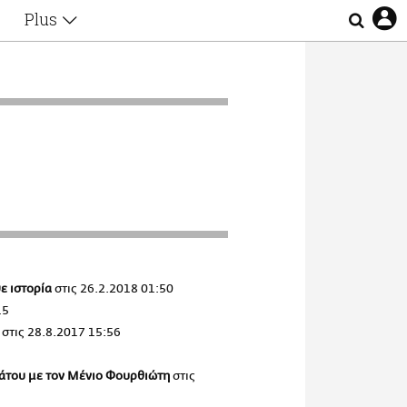
Plus
Θέματα
Συνεντεύξεις
Videos
τα
Αφιερώματα
Ζώδια
Εξομολογήσεις
Blogs
η
Οι Αθηναίοι
Απώλειες
Lgbtqi+
Επιλογές
ψε ιστορία
στις
26.2.2018 01:50
15
στις
28.8.2017 15:56
ββάτου με τον Μένιο Φουρθιώτη
στις