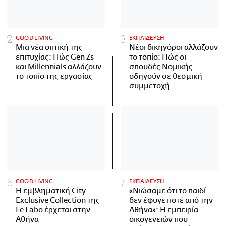
GOOD LIVING
ΕΚΠΑΙΔΕΥΣΗ
Μια νέα οπτική της
Νέοι δικηγόροι αλλάζουν
επιτυχίας: Πώς Gen Zs
το τοπίο: Πώς οι
και Millennials αλλάζουν
σπουδές Νομικής
το τοπίο της εργασίας
οδηγούν σε θεσμική
συμμετοχή
GOOD LIVING
ΕΚΠΑΙΔΕΥΣΗ
Η εμβληματική City
«Νιώσαμε ότι το παιδί
Exclusive Collection της
δεν έφυγε ποτέ από την
Le Labo έρχεται στην
Αθήνα»: Η εμπειρία
Αθήνα
οικογενειών που