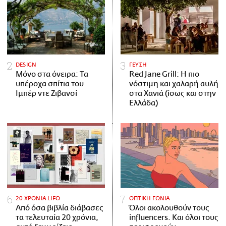
DESIGN
ΓΕΥΣΗ
Μόνο στα όνειρα: Τα
Red Jane Grill: Η πιο
υπέροχα σπίτια του
νόστιμη και χαλαρή αυλή
Ιμπέρ ντε Ζιβανσί
στα Χανιά (ίσως και στην
Ελλάδα)
20 ΧΡΟΝΙΑ LIFO
ΟΠΤΙΚΗ ΓΩΝΙΑ
Από όσα βιβλία διάβασες
Όλοι ακολουθούν τους
τα τελευταία 20 χρόνια,
influencers. Και όλοι τους