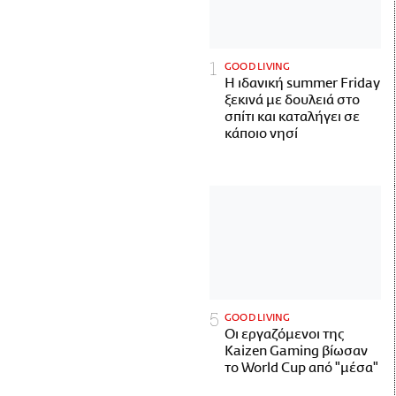
GOOD LIVING
Η ιδανική summer Friday
ξεκινά με δουλειά στο
σπίτι και καταλήγει σε
κάποιο νησί
GOOD LIVING
Οι εργαζόμενοι της
Kaizen Gaming βίωσαν
το World Cup από "μέσα"