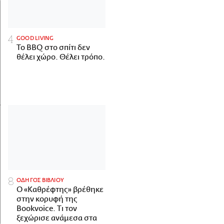
GOOD LIVING
Το BBQ στο σπίτι δεν
θέλει χώρο. Θέλει τρόπο.
ΟΔΗΓΟΣ ΒΙΒΛΙΟΥ
Ο «Καθρέφτης» βρέθηκε
στην κορυφή της
Bookvoice. Τι τον
ξεχώρισε ανάμεσα στα