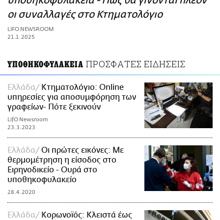
υποθηκοφυλακεία - Πώς θα γίνονται πλέον
ΑΜΠΑ
οι συναλλαγές στο Κτηματολόγιο
PRINT
LIFO NEWSROOM
21.1.2025
ΠΡΟΣΦΑΤΕΣ ΕΙΔΗΣΕΙΣ
ΥΠΟΘΗΚΟΦΥΛΑΚΕΙΑ
Ελλάδα
Κτηματολόγιο: Online
υπηρεσίες για αποσυμφόρηση των
γραφείων- Πότε ξεκινούν
LifO Newsroom
23.3.2023
Ελλάδα
Οι πρώτες εικόνες: Με
θερμομέτρηση η είσοδος στο
Ειρηνοδικείο - Ουρά στο
υποθηκοφυλακείο
28.4.2020
Ελλάδα
Κορωνοϊός: Κλειστά έως