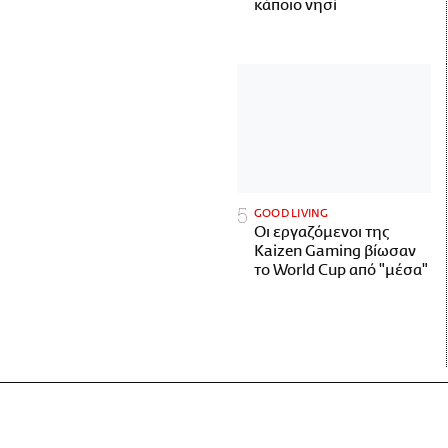
κάποιο νησί
GOOD LIVING
Οι εργαζόμενοι της
Kaizen Gaming βίωσαν
το World Cup από "μέσα"