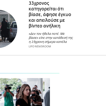
33χρονος
κατηγορείται ότι
βίασε, άφησε έγκυο
και απειλούσε με
βίντεο ανήλικη
«Δεν τον ήθελα ποτέ. Με
βίασε» είπε στην κατάθεσή της
η 19χρονη σήμερα κοπέλα
LIFO NEWSROOM