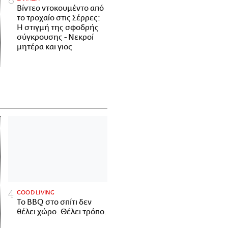
Βίντεο ντοκουμέντο από
το τροχαίο στις Σέρρες:
Η στιγμή της σφοδρής
σύγκρουσης - Νεκροί
μητέρα και γιος
GOOD LIVING
Το BBQ στο σπίτι δεν
θέλει χώρο. Θέλει τρόπο.