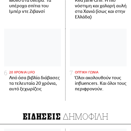
Μόνο στα όνειρα: Τα
Red Jane Grill: Η πιο
υπέροχα σπίτια του
νόστιμη και χαλαρή αυλή
Ιμπέρ ντε Ζιβανσί
στα Χανιά (ίσως και στην
Ελλάδα)
20 ΧΡΟΝΙΑ LIFO
ΟΠΤΙΚΗ ΓΩΝΙΑ
Από όσα βιβλία διάβασες
Όλοι ακολουθούν τους
τα τελευταία 20 χρόνια,
influencers. Και όλοι τους
αυτό ξεχωρίζεις
περιφρονούν.
ΔΗΜΟΦΙΛΗ
ΕΙΔΗΣΕΙΣ