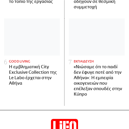
το τοπίο της εργασίας
οδηγούν σε θεσμική
συμμετοχή
GOOD LIVING
ΕΚΠΑΙΔΕΥΣΗ
Η εμβληματική City
«Νιώσαμε ότι το παιδί
Exclusive Collection της
δεν έφυγε ποτέ από την
Le Labo έρχεται στην
Αθήνα»: Η εμπειρία
Αθήνα
οικογενειών που
επέλεξαν σπουδές στην
Κύπρο