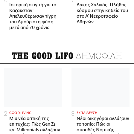
Ιστορική στιγμή για το
Λάκης Χαλκιάς: Πλήθος
Καζακστάν:
κόσμου στην κηδεία του
Απελευθέρωσαν τίγρη
στο Α' Νεκροταφείο
του Αμούρ στη φύση
Αθηνών
μετά από 70 χρόνια
ΔΗΜΟΦΙΛΗ
THE GOOD LIFO
GOOD LIVING
ΕΚΠΑΙΔΕΥΣΗ
Μια νέα οπτική της
Νέοι δικηγόροι αλλάζουν
επιτυχίας: Πώς Gen Zs
το τοπίο: Πώς οι
και Millennials αλλάζουν
σπουδές Νομικής