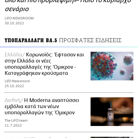
όλο και πιο προβλέψιμη»- Ποιο το κυρίαρχο
ΑΜΠΑ
σενάριο
PRINT
LIFO NEWSROOM
30.10.2022
ΠΡΟΣΦΑΤΕΣ ΕΙΔΗΣΕΙΣ
ΥΠΟΠΑΡΑΛΛΑΓΗ ΒΑ.5
Ελλάδα
Κορωνοϊός: Έφτασαν και
στην Ελλάδα οι νέες
υποπαραλλαγές της Όμικρον -
Καταγράφηκαν κρούσματα
LifO Newsroom
25.10.2022
Διεθνή
Η Moderna αναπτύσσει
εμβόλια κατά των νέων
υποπαραλλαγών της Όμικρον
The LiFO team
11.7.2022