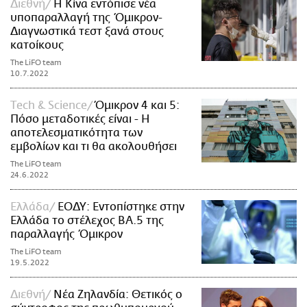
Διεθνή
Η Κίνα εντόπισε νέα
υποπαραλλαγή της Όμικρον-
Διαγνωστικά τεστ ξανά στους
κατοίκους
The LiFO team
10.7.2022
Τech & Science
Όμικρον 4 και 5:
Πόσο μεταδοτικές είναι - Η
αποτελεσματικότητα των
εμβολίων και τι θα ακολουθήσει
The LiFO team
24.6.2022
Ελλάδα
ΕΟΔΥ: Εντοπίστηκε στην
Ελλάδα το στέλεχος ΒΑ.5 της
παραλλαγής Όμικρον
The LiFO team
19.5.2022
Διεθνή
Νέα Ζηλανδία: Θετικός ο