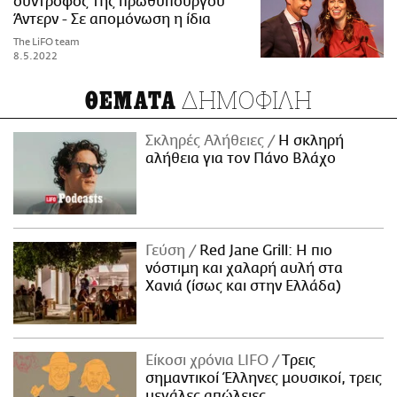
σύντροφος της πρωθυπουργού
Άντερν - Σε απομόνωση η ίδια
The LiFO team
8.5.2022
ΔΗΜΟΦΙΛΗ
ΘΕΜΑΤΑ
Σκληρές Αλήθειες
H σκληρή
αλήθεια για τον Πάνο Βλάχο
Γεύση
Red Jane Grill: Η πιο
νόστιμη και χαλαρή αυλή στα
Χανιά (ίσως και στην Ελλάδα)
Είκοσι χρόνια LIFO
Tρεις
σημαντικοί Έλληνες μουσικοί, τρεις
μεγάλες απώλειες