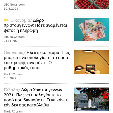
LifO Newsroom
10.4.2023
Οικονομία
Δώρο
Χριστουγέννων: Πότε αναμένεται
φέτος η πληρωμή
LifO Newsroom
24.11.2022
Οικονομία
Ηλεκτρικό ρεύμα: Πώς
μπορείτε να υπολογίσετε το ποσό
επιστροφής ανά μήνα - Ο
μαθηματικός τύπος
The LiFO team
6.5.2022
Ελλάδα
Δώρο Χριστουγέννων
2021: Πώς να υπολογίσετε το
ποσό που δικαιούστε -Τι να κάνετε
εάν δεν σας καταβληθεί
The LiFO team