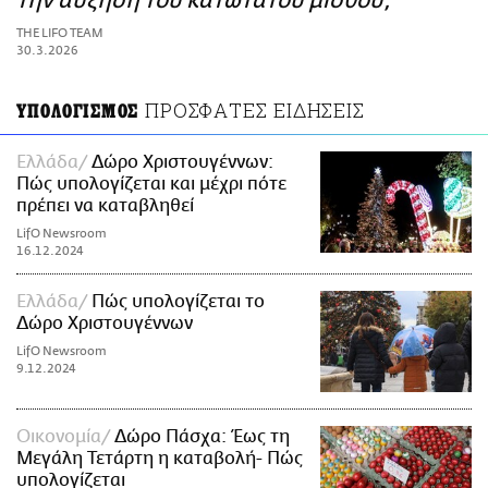
την αύξηση του κατώτατου μισθού;
ΑΜΠΑ
THE LIFO TEAM
PRINT
30.3.2026
ΠΡΟΣΦΑΤΕΣ ΕΙΔΗΣΕΙΣ
ΥΠΟΛΟΓΙΣΜΟΣ
Ελλάδα
Δώρο Χριστουγέννων:
Πώς υπολογίζεται και μέχρι πότε
πρέπει να καταβληθεί
LifO Newsroom
16.12.2024
Ελλάδα
Πώς υπολογίζεται το
Δώρο Χριστουγέννων
LifO Newsroom
9.12.2024
Οικονομία
Δώρο Πάσχα: Έως τη
Μεγάλη Τετάρτη η καταβολή- Πώς
υπολογίζεται