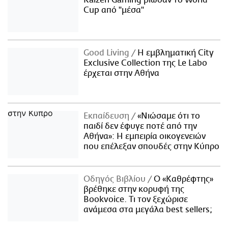
Kaizen Gaming βίωσαν το World
Cup από "μέσα"
Good Living
Η εμβληματική City
Exclusive Collection της Le Labo
έρχεται στην Αθήνα
Εκπαίδευση
«Νιώσαμε ότι το
παιδί δεν έφυγε ποτέ από την
Αθήνα»: Η εμπειρία οικογενειών
που επέλεξαν σπουδές στην Κύπρο
Οδηγός Βιβλίου
Ο «Καθρέφτης»
βρέθηκε στην κορυφή της
Bookvoice. Τι τον ξεχώρισε
ανάμεσα στα μεγάλα best sellers;