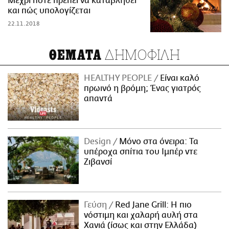
Μέχρι πότε πρέπει να καταβληθεί
και πώς υπολογίζεται
22.11.2018
ΔΗΜΟΦΙΛΗ
ΘΕΜΑΤΑ
HEALTHY PEOPLE
Είναι καλό
πρωινό η βρόμη; Ένας γιατρός
απαντά
Design
Μόνο στα όνειρα: Τα
υπέροχα σπίτια του Ιμπέρ ντε
Ζιβανσί
Γεύση
Red Jane Grill: Η πιο
νόστιμη και χαλαρή αυλή στα
Χανιά (ίσως και στην Ελλάδα)