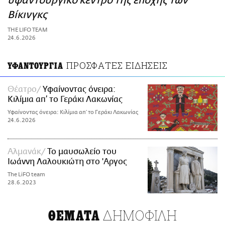
υφαντουργικό κέντρο της εποχής των
ΑΜΠΑ
Βίκινγκς
PRINT
THE LIFO TEAM
24.6.2026
ΠΡΟΣΦΑΤΕΣ ΕΙΔΗΣΕΙΣ
ΥΦΑΝΤΟΥΡΓΙΑ
Θέατρο
Υφαίνοντας όνειρα:
Κιλίμια απ’ το Γεράκι Λακωνίας
Υφαίνοντας όνειρα: Κιλίμια απ’ το Γεράκι Λακωνίας
24.6.2026
Αλμανάκ
Το μαυσωλείο του
Ιωάννη Λαλουκιώτη στο 'Αργος
The LiFO team
28.6.2023
ΔΗΜΟΦΙΛΗ
ΘΕΜΑΤΑ