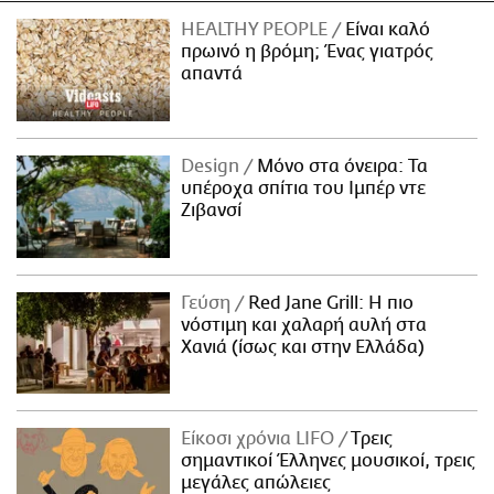
HEALTHY PEOPLE
Είναι καλό
πρωινό η βρόμη; Ένας γιατρός
απαντά
Design
Μόνο στα όνειρα: Τα
υπέροχα σπίτια του Ιμπέρ ντε
Ζιβανσί
Γεύση
Red Jane Grill: Η πιο
νόστιμη και χαλαρή αυλή στα
Χανιά (ίσως και στην Ελλάδα)
Είκοσι χρόνια LIFO
Tρεις
σημαντικοί Έλληνες μουσικοί, τρεις
μεγάλες απώλειες