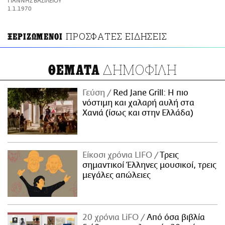
ΓΙΑΝΝΗΣ ΒΑΣΙΛΕΙΟΥ
ΑΜΠΑ
1.1.1970
PRINT
ΠΡΟΣΦΑΤΕΣ ΕΙΔΗΣΕΙΣ
ΞΕΡΙΖΩΜΕΝΟΙ
ΔΗΜΟΦΙΛΗ
ΘΕΜΑΤΑ
Γεύση
Red Jane Grill: Η πιο
νόστιμη και χαλαρή αυλή στα
Χανιά (ίσως και στην Ελλάδα)
Είκοσι χρόνια LIFO
Tρεις
σημαντικοί Έλληνες μουσικοί, τρεις
μεγάλες απώλειες
20 χρόνια LiFO
Από όσα βιβλία