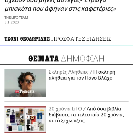
σχεδόν δύο μήνες άστεγος- Έτρωγα
ΑΜΠΑ
μπισκότα που άφηναν στις καφετέριες»
PRINT
THE LIFO TEAM
5.1.2023
ΠΡΟΣΦΑΤΕΣ ΕΙΔΗΣΕΙΣ
ΤΖΟΝΙ ΘΕΟΔΩΡΙΔΗΣ
ΔΗΜΟΦΙΛΗ
ΘΕΜΑΤΑ
Σκληρές Αλήθειες
H σκληρή
αλήθεια για τον Πάνο Βλάχο
20 χρόνια LiFO
Από όσα βιβλία
διάβασες τα τελευταία 20 χρόνια,
αυτό ξεχωρίζεις