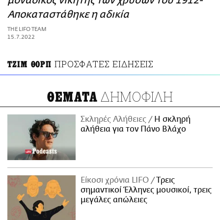
μοναδικός νικητής των χρυσών του 1912-
ΑΜΠΑ
Αποκαταστάθηκε η αδικία
PRINT
THE LIFO TEAM
15.7.2022
ΠΡΟΣΦΑΤΕΣ ΕΙΔΗΣΕΙΣ
ΤΖΙΜ ΘΟΡΠ
ΔΗΜΟΦΙΛΗ
ΘΕΜΑΤΑ
Σκληρές Αλήθειες
H σκληρή
αλήθεια για τον Πάνο Βλάχο
Είκοσι χρόνια LIFO
Tρεις
σημαντικοί Έλληνες μουσικοί, τρεις
μεγάλες απώλειες