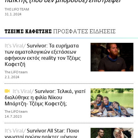
παίκτης (που δεν μπορούσε) επιστρέφει
ΑΜΠΑ
THE LIFO TEAM
PRINT
31.1.2024
ΠΡΟΣΦΑΤΕΣ ΕΙΔΗΣΕΙΣ
ΤΖΕΙΜΣ ΚΑΦΕΤΖΗΣ
It's Viral
Survivor: Τα ευρήματα
των αιματολογικών εξετάσεων
αφήνουν εκτός reality τον Τζέιμς
Καφετζή
The LiFO team
2.1.2024
It's Viral
Survivor: Τελικά, γιατί
διαλύθηκε η φιλία Νίκου
Μπάρτζη- Τζέιμς Καφετζή;
The LiFO team
14.7.2023
It's Viral
Survivor All Star: Ποιοι
γνωστοί πρώην παίκτες μένουν