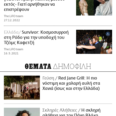
εκτός- Γιατί αρνήθηκαν να
επιστρέψουν
The LiFO team
27.12.2022
Ελλάδα
Survivor: Κοσμοσυρροή
στη Ρόδο για την υποδοχή του
Τζέιμς Καφετζή
The LiFO team
16.5.2021
ΔΗΜΟΦΙΛΗ
ΘΕΜΑΤΑ
Γεύση
Red Jane Grill: Η πιο
νόστιμη και χαλαρή αυλή στα
Χανιά (ίσως και στην Ελλάδα)
Σκληρές Αλήθειες
H σκληρή
αλήθεια για τον Πάνο Βλάχο