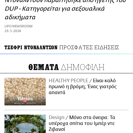
Ντόναλντσον παραιτήθηκε από ηγέτης του
ΑΜΠΑ
DUP - Κατηγορείται για σεξουαλικά
PRINT
αδικήματα
LIFO NEWSROOM
29.3.2024
ΠΡΟΣΦΑΤΕΣ ΕΙΔΗΣΕΙΣ
ΤΖΕΦΡΙ ΝΤΟΝΑΛΝΤΣΟΝ
ΔΗΜΟΦΙΛΗ
ΘΕΜΑΤΑ
HEALTHY PEOPLE
Είναι καλό
πρωινό η βρόμη; Ένας γιατρός
απαντά
Design
Μόνο στα όνειρα: Τα
υπέροχα σπίτια του Ιμπέρ ντε
Ζιβανσί