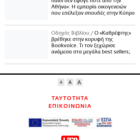
παιδί δεν έφυγε ποτέ από την
Αθήνα»: Η εμπειρία οικογενειών
που επέλεξαν σπουδές στην Κύπρο
Οδηγός Βιβλίου
Ο «Καθρέφτης»
βρέθηκε στην κορυφή της
Bookvoice. Τι τον ξεχώρισε
ανάμεσα στα μεγάλα best sellers;
ΤΑΥΤΟΤΗΤΑ
ΕΠΙΚΟΙΝΩΝΙΑ