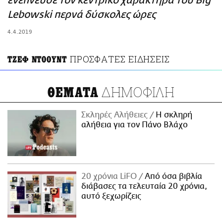
ενέπνευσε τον κεντρικό χαρακτήρα του Big
ΑΜΠΑ
Lebowski περνά δύσκολες ώρες
PRINT
4.4.2019
ΠΡΟΣΦΑΤΕΣ ΕΙΔΗΣΕΙΣ
ΤΖΕΦ ΝΤΟΟΥΝΤ
ΔΗΜΟΦΙΛΗ
ΘΕΜΑΤΑ
Σκληρές Αλήθειες
H σκληρή
αλήθεια για τον Πάνο Βλάχο
20 χρόνια LiFO
Από όσα βιβλία
διάβασες τα τελευταία 20 χρόνια,
αυτό ξεχωρίζεις