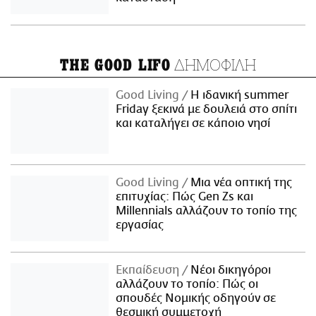
ΔΗΜΟΦΙΛΗ
THE GOOD LIFO
Good Living
Η ιδανική summer
Friday ξεκινά με δουλειά στο σπίτι
και καταλήγει σε κάποιο νησί
Good Living
Μια νέα οπτική της
επιτυχίας: Πώς Gen Zs και
Millennials αλλάζουν το τοπίο της
εργασίας
Εκπαίδευση
Νέοι δικηγόροι
αλλάζουν το τοπίο: Πώς οι
σπουδές Νομικής οδηγούν σε
θεσμική συμμετοχή