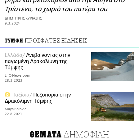
βήμα και μετακόμισε από την Αθήνα στο
ΑΜΠΑ
Τρίστενο, το χωριό του πατέρα του
PRINT
ΔΗΜΗΤΡΗΣ ΚΥΡΙΑΖΗΣ
9.3.2024
ΠΡΟΣΦΑΤΕΣ ΕΙΔΗΣΕΙΣ
ΤΥΜΦΗ
Ελλάδα
Ανεβαίνοντας στην
παγωμένη Δρακολίμνη της
Τύμφης
LifO Newsroom
28.3.2023
Ταξίδια
Πεζοπορία στην
Δρακόλιμνη Τύμφης
Maya Brkovic
22.8.2021
ΔΗΜΟΦΙΛΗ
ΘΕΜΑΤΑ