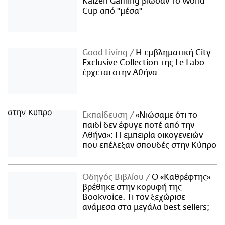
Kaizen Gaming βίωσαν το World
Cup από "μέσα"
Good Living
Η εμβληματική City
Exclusive Collection της Le Labo
έρχεται στην Αθήνα
Εκπαίδευση
«Νιώσαμε ότι το
παιδί δεν έφυγε ποτέ από την
Αθήνα»: Η εμπειρία οικογενειών
που επέλεξαν σπουδές στην Κύπρο
Οδηγός Βιβλίου
Ο «Καθρέφτης»
βρέθηκε στην κορυφή της
Bookvoice. Τι τον ξεχώρισε
ανάμεσα στα μεγάλα best sellers;