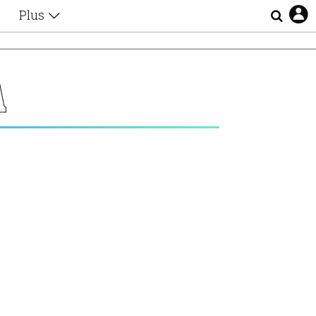
Plus
Θέματα
Συνεντεύξεις
Videos
Λ
τα
Αφιερώματα
Ζώδια
Εξομολογήσεις
Blogs
η
Οι Αθηναίοι
Απώλειες
Lgbtqi+
Επιλογές