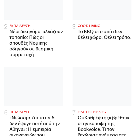
ΕΚΠΑΙΔΕΥΣΗ
GOOD LIVING
Νέοι δικηγόροι αλλάζουν
Το BBQ στο σπίτι δεν
το τοπίο: Πώς οι
θέλει χώρο. Θέλει τρόπο.
σπουδές Νομικής
οδηγούν σε θεσμική
συμμετοχή
ΕΚΠΑΙΔΕΥΣΗ
ΟΔΗΓΟΣ ΒΙΒΛΙΟΥ
«Νιώσαμε ότι το παιδί
Ο «Καθρέφτης» βρέθηκε
δεν έφυγε ποτέ από την
στην κορυφή της
Αθήνα»: Η εμπειρία
Bookvoice. Τι τον
οικογενειών που
ξεχώρισε ανάμεσα στα