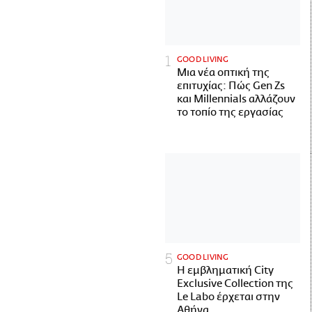
GOOD LIVING
Μια νέα οπτική της
επιτυχίας: Πώς Gen Zs
και Millennials αλλάζουν
το τοπίο της εργασίας
GOOD LIVING
Η εμβληματική City
Exclusive Collection της
Le Labo έρχεται στην
Αθήνα